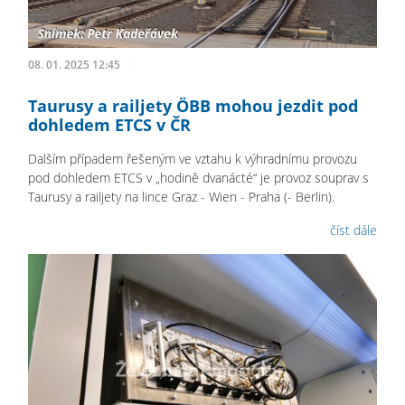
08. 01. 2025 12:45
Taurusy a railjety ÖBB mohou jezdit pod
dohledem ETCS v ČR
Dalším případem řešeným ve vztahu k výhradnímu provozu
pod dohledem ETCS v „hodině dvanácté“ je provoz souprav s
Taurusy a railjety na lince Graz - Wien - Praha (- Berlin).
číst dále