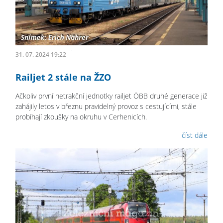
31. 07. 2024 19:22
Railjet 2 stále na ŽZO
Ačkoliv první netrakční jednotky railjet ÖBB druhé generace již
zahájily letos v březnu pravidelný provoz s cestujícími, stále
probíhají zkoušky na okruhu v Cerhenicích.
číst dále