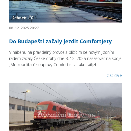
08. 12. 2025 20:27
Do Budapešti začaly jezdit ComfortJety
V náběhu na pravidelný provoz s blížícím se novým jízdním
řádem začaly České dráhy dne 8. 12. 2025 nasazovat na spoje
„Metropolitan“ soupravy ComfortJet a také railjet.
číst dále