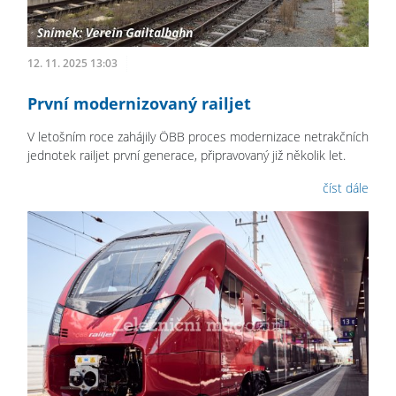
12. 11. 2025 13:03
První modernizovaný railjet
V letošním roce zahájily ÖBB proces modernizace netrakčních
jednotek railjet první generace, připravovaný již několik let.
číst dále