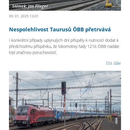
09. 01. 2025 13:01
Nespolehlivost Taurusů ÖBB přetrvává
I konkrétní případy uplynulých dní přispěly k nutnosti dodat k
předchozímu příspěvku, že lokomotivy řady 1216 ÖBB nadále
trpí značnou poruchovostí.
číst dále