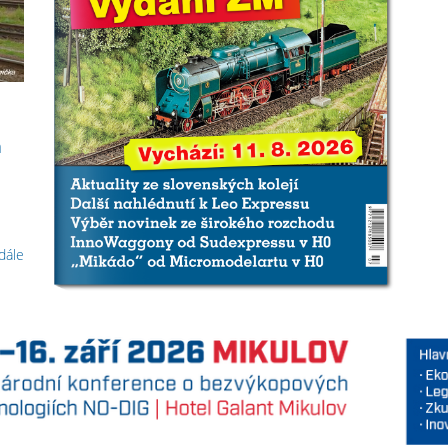
h
 dále