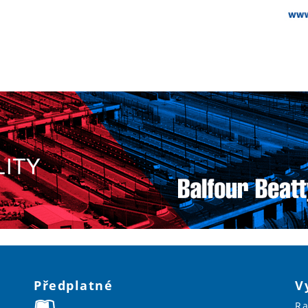
Předplatné
V
Ra