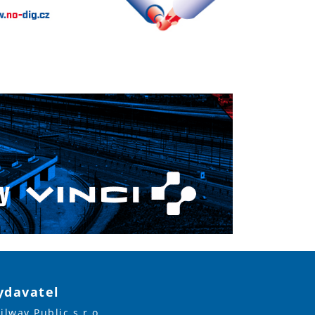
ydavatel
ilway Public s.r.o.