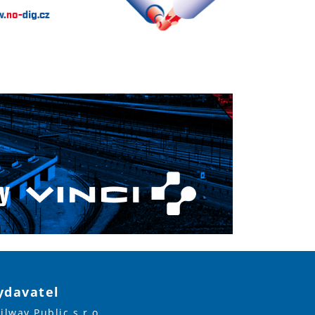
ydavatel
ilway Public s.r.o.