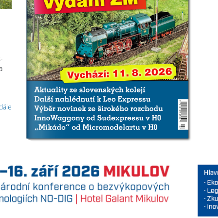
-
a
 dále