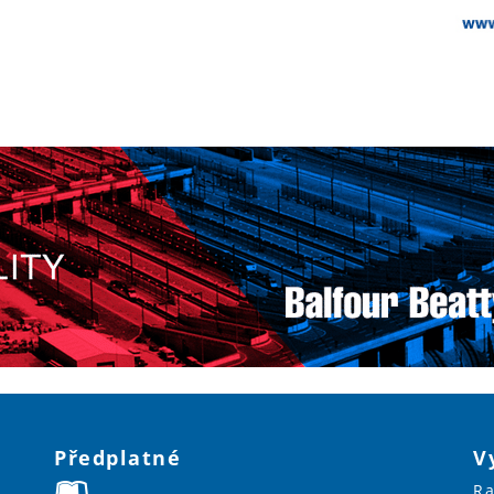
Předplatné
V
Ra