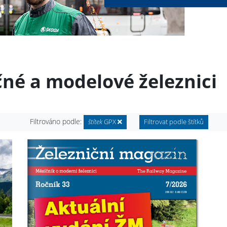
čné a modelové železnici
Filtrováno podle:
štítek
GPX
Filtrovat podle štítků