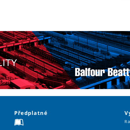
Předplatné
V
Ra