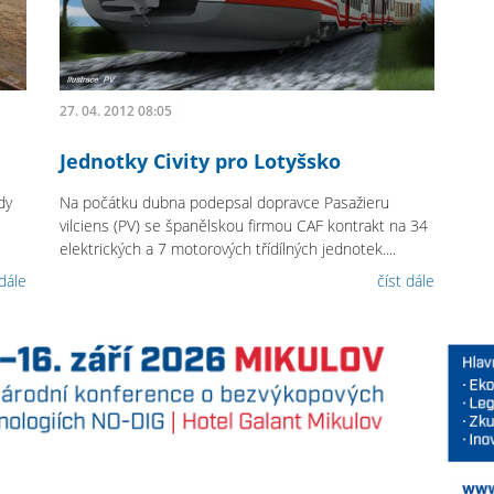
27. 04. 2012 08:05
Jednotky Civity pro Lotyšsko
dy
Na počátku dubna podepsal dopravce Pasažieru
vilciens (PV) se španělskou firmou CAF kontrakt na 34
elektrických a 7 motorových třídílných jednotek....
 dále
číst dále