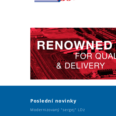
Poslední novinky
Modernizovaný "sergej" LDz