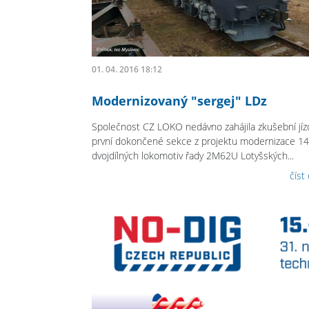
01. 04. 2016 18:12
Modernizovaný "sergej" LDz
Společnost CZ LOKO nedávno zahájila zkušební jíz
první dokončené sekce z projektu modernizace 14
dvojdílných lokomotiv řady 2M62U Lotyšských...
číst