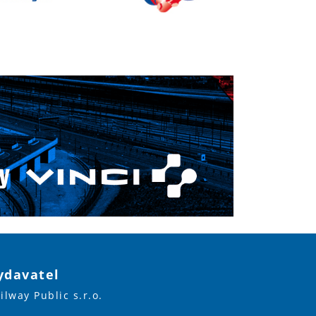
ydavatel
ilway Public s.r.o.