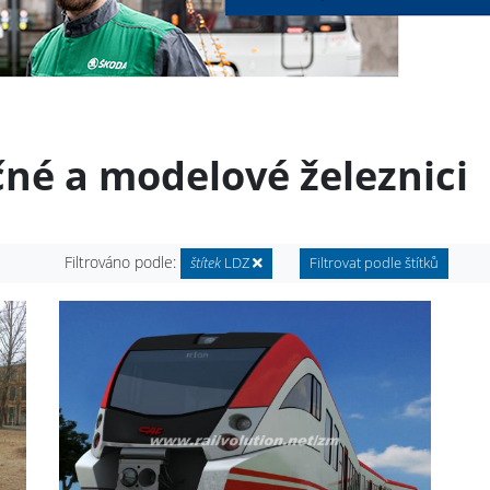
čné a modelové železnici
Filtrováno podle:
štítek
LDZ
Filtrovat podle štítků