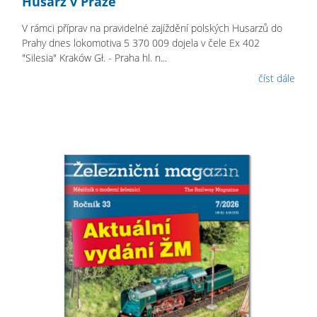
Husarz v Praze
V rámci příprav na pravidelné zajíždění polských Husarzů do
Prahy dnes lokomotiva 5 370 009 dojela v čele Ex 402
"Silesia" Kraków Gł. - Praha hl. n...
číst dále