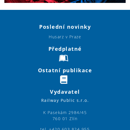
Poslední novinky
Husarz v Praze
Předplatné
Ostatní publikace
Vydavatel
Railway Public s.r.o.
K Pasekám 2984/45
760 01 Zlín
tel. +420 603 824 955