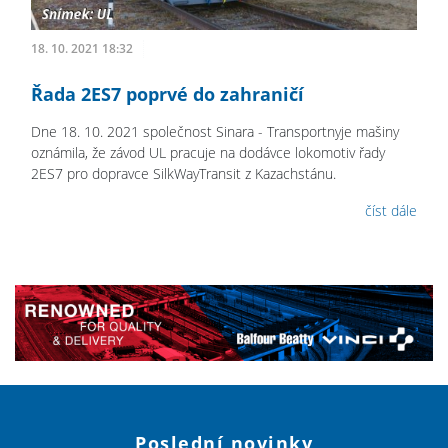
18. 10. 2021 18:32
Řada 2ES7 poprvé do zahraničí
Dne 18. 10. 2021 společnost Sinara - Transportnyje mašiny
oznámila, že závod UL pracuje na dodávce lokomotiv řady
2ES7 pro dopravce SilkWayTransit z Kazachstánu.
číst dále
Poslední novinky