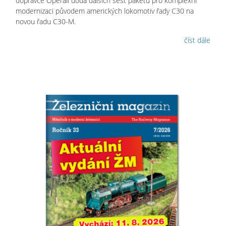
dopravce Operail dodá dalších šest paketů pro komplexní
modernizaci původem amerických lokomotiv řady C30 na
novou řadu C30-M.
číst dále