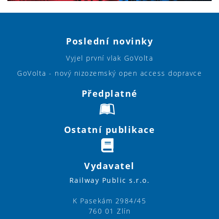
Poslední novinky
Vyjel první vlak GoVolta
GoVolta - nový nizozemský open access dopravce
Předplatné
Ostatní publikace
Vydavatel
Railway Public s.r.o.
K Pasekám 2984/45
760 01 Zlín