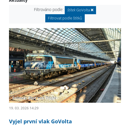
Aktuality
Filtrováno podle:
štítek
GoVolta
Filtrovat podle štítků
19. 03. 2026 14:29
Vyjel první vlak GoVolta