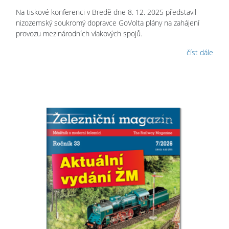
Na tiskové konferenci v Bredě dne 8. 12. 2025 představil
nizozemský soukromý dopravce GoVolta plány na zahájení
provozu mezinárodních vlakových spojů.
číst dále