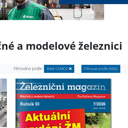
čné a modelové železnici
Filtrováno podle:
štítek
CAMCO
Filtrovat podle štítků