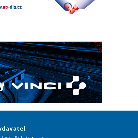
ydavatel
ilway Public s.r.o.