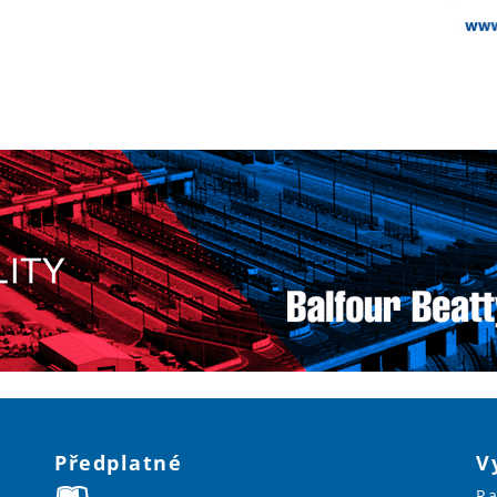
Předplatné
V
Ra