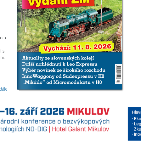
olu
i s
ému
 dále