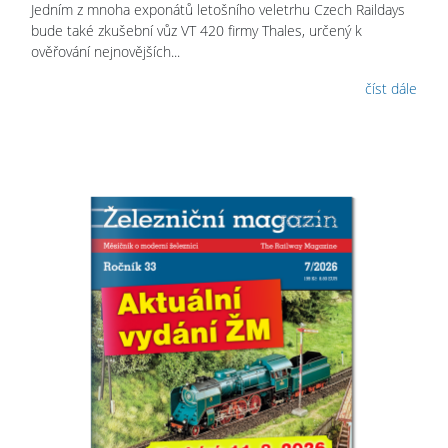
Jedním z mnoha exponátů letošního veletrhu Czech Raildays
bude také zkušební vůz VT 420 firmy Thales, určený k
ověřování nejnovějších...
číst dále