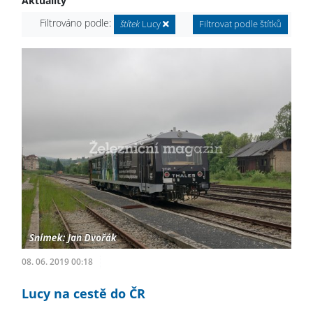
Aktuality
Filtrováno podle:
štítek
Lucy
Filtrovat podle štítků
08. 06. 2019 00:18
Lucy na cestě do ČR