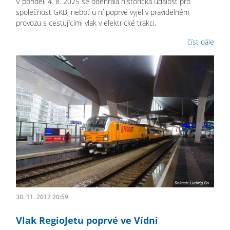
V pondělí 4. 8. 2025 se odehrála historická událost pro
společnost GKB, neboť u ní poprvé vyjel v pravidelném
provozu s cestujícími vlak v elektrické trakci.
číst dále
30. 11. 2017 20:59
Vlak RegioJetu poprvé ve Vídni