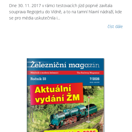
Dne 30. 11. 2017 v rámci testovacích jízd poprvé zavítala
souprava RegioJetu do Vídně, a to na tamní hlavní nádraží, kde
se pro média uskutečnila i...
číst dále