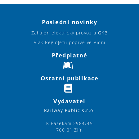
Poslední novinky
Zahájen elektrický provoz u GKB
Vlak RegioJetu poprvé ve Vídni
Předplatné
Ostatní publikace
Vydavatel
Railway Public s.r.o.
K Pasekám 2984/45
760 01 Zlín