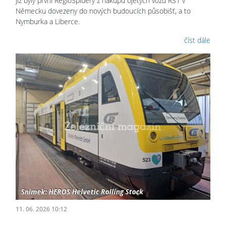
již byly první RegioSpidery z nákupů ojetých vozů RS1 v
Německu dovezeny do nových budoucích působišť, a to
Nymburka a Liberce.
číst dále
11. 06. 2026 10:12