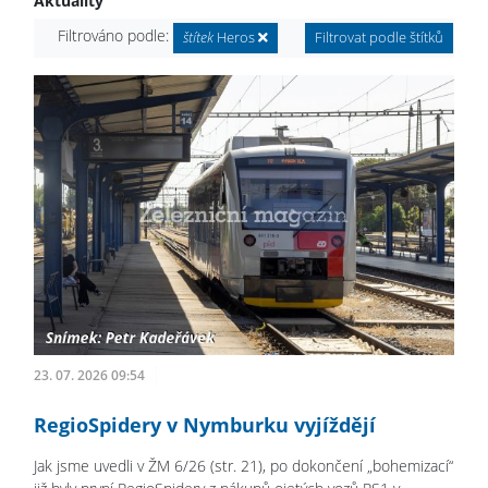
Aktuality
Filtrováno podle:
štítek
Heros
Filtrovat podle štítků
23. 07. 2026 09:54
RegioSpidery v Nymburku vyjíždějí
Jak jsme uvedli v ŽM 6/26 (str. 21), po dokončení „bohemizací“