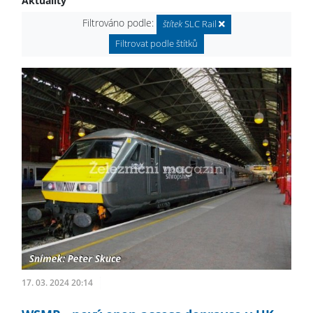
Aktuality
Filtrováno podle:
štítek
SLC Rail
Filtrovat podle štítků
17. 03. 2024 20:14