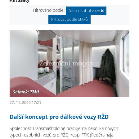
Aktuality
Filtrováno podle:
štítek
osobní vozy
Filtrovat podle štítků
27. 11. 2020 17:21
Další koncept pro dálkové vozy RŽD
Společnost Transmašholding pracuje na několika nových
typech osobních vozů pro RŽD, resp. FPK (Feděralnaja