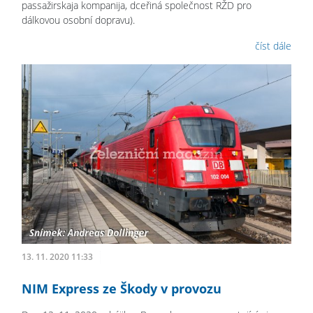
passažirskaja kompanija, dceřiná společnost RŽD pro
dálkovou osobní dopravu).
číst dále
13. 11. 2020 11:33
NIM Express ze Škody v provozu