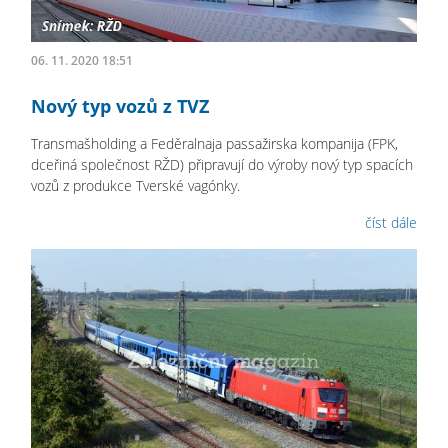
06. 11. 2020 18:51
Nový typ vozů z TVZ
Transmašholding a Feděralnaja passažirska kompanija (FPK,
dceřiná společnost RŽD) připravují do výroby nový typ spacích
vozů z produkce Tverské vagónky.
číst dále