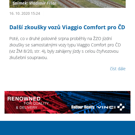
16. 10. 2020 15:24
Další zkoušky vozů Viaggio Comfort pro ČD
Poté, co v druhé polovině srpna proběhly na ŽZO jízdní
zkoušky se samostatnými vozy typu Viaggio Comfort pro ČD
(viz ŽM 8/20, str. 4), byly zahájeny jízdy s celou čtyřvozovou
zkušební soupravou.
číst dále