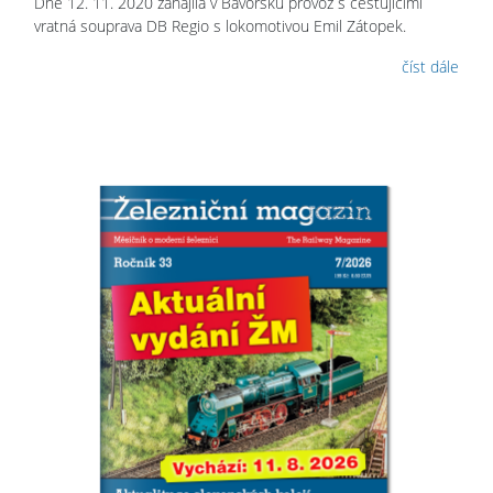
Dne 12. 11. 2020 zahájila v Bavorsku provoz s cestujícími
vratná souprava DB Regio s lokomotivou Emil Zátopek.
číst dále