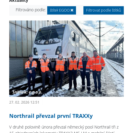
Aktuality
Filtrováno podle:
štítek
EGOO
Filtrovat podle štítků
27. 02. 2026 12:51
Northrail převzal první TRAXXy
V druhé polovině února převzal německý pool Northrail tři z