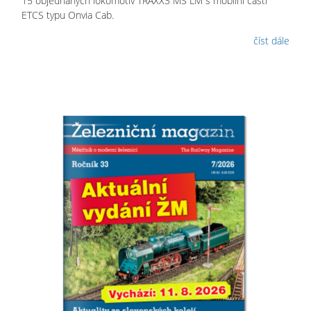
15 objednaných lokomotiv TRAXX3 MS LM s mobilní částí
ETCS typu Onvia Cab.
číst dále