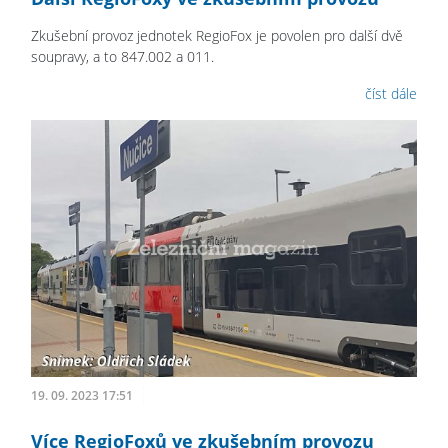
Zkušební provoz jednotek RegioFox je povolen pro další dvě
soupravy, a to 847.002 a 011.
číst dále
19. 09. 2023 17:51
Více RegioFoxů ve zkušebním provozu