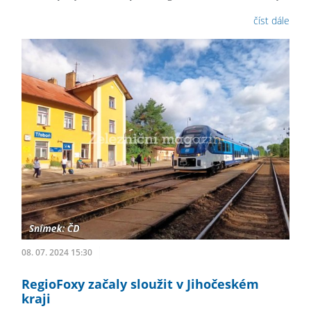
číst dále
08. 07. 2024 15:30
RegioFoxy začaly sloužit v Jihočeském
kraji