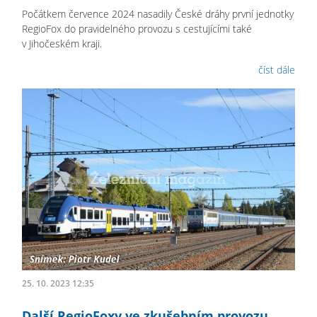
Počátkem července 2024 nasadily České dráhy první jednotky
RegioFox do pravidelného provozu s cestujícími také
v Jihočeském kraji.
číst dále
25. 10. 2023 12:35
Další RegioFoxy ve zkušebním provozu