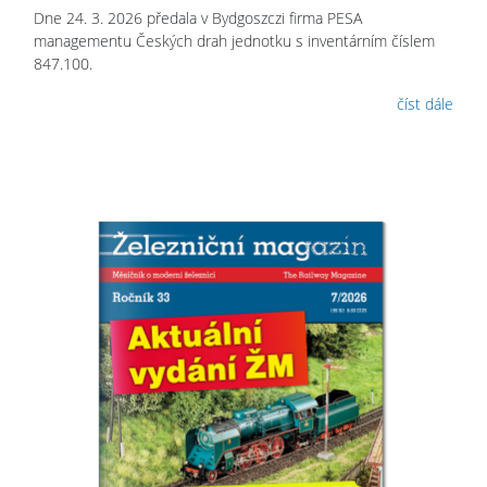
Dne 24. 3. 2026 předala v Bydgoszczi firma PESA
managementu Českých drah jednotku s inventárním číslem
847.100.
číst dále