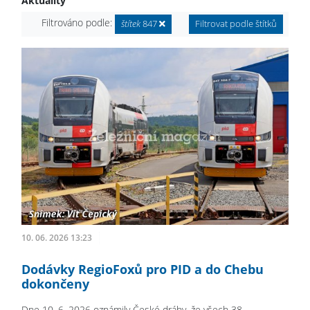
Aktuality
Filtrováno podle:
štítek
847
Filtrovat podle štítků
10. 06. 2026 13:23
Dodávky RegioFoxů pro PID a do Chebu
dokončeny
Dne 10. 6. 2026 oznámily České dráhy, že všech 38