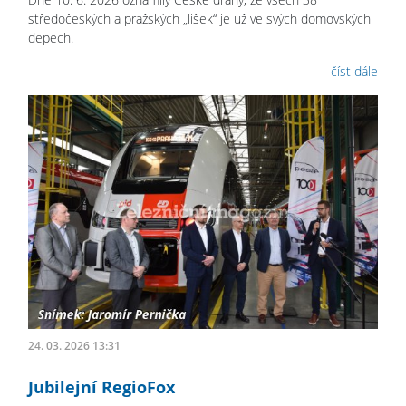
středočeských a pražských „lišek“ je už ve svých domovských
depech.
číst dále
24. 03. 2026 13:31
Jubilejní RegioFox