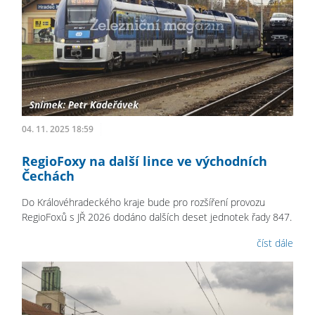
04. 11. 2025 18:59
RegioFoxy na další lince ve východních
Čechách
Do Královéhradeckého kraje bude pro rozšíření provozu
RegioFoxů s JŘ 2026 dodáno dalších deset jednotek řady 847.
číst dále