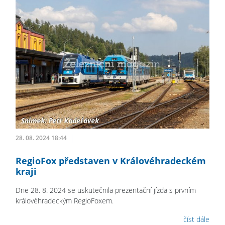
28. 08. 2024 18:44
RegioFox představen v Královéhradeckém
kraji
Dne 28. 8. 2024 se uskutečnila prezentační jízda s prvním
královéhradeckým RegioFoxem.
číst dále