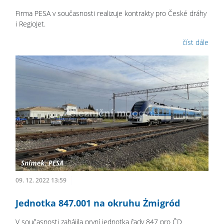
Firma PESA v současnosti realizuje kontrakty pro České dráhy
i RegioJet.
číst dále
09. 12. 2022 13:59
Jednotka 847.001 na okruhu Żmigród
V současnosti zahájila první jednotka řady 847 pro ČD