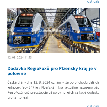
číst dále
12. 08. 2024 11:53
Dodávka RegioFoxů pro Plzeňský kraj je v
polovině
České dráhy dne 12. 8. 2024 oznámily, že po příchodu dalších
jednotek řady 847 je v Plzeňském kraji aktuálně nasazeno pět
RegioFoxů, což představuje už polovinu jejich celkové dodávky
pro tento kraj.
číst dále