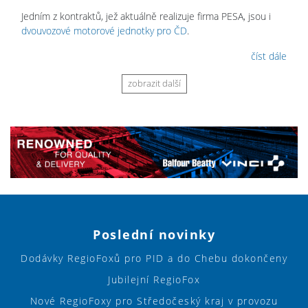
Jedním z kontraktů, jež aktuálně realizuje firma PESA, jsou i
dvouvozové motorové jednotky pro ČD
.
číst dále
zobrazit další
Poslední novinky
Dodávky RegioFoxů pro PID a do Chebu dokončeny
Jubilejní RegioFox
Nové RegioFoxy pro Středočeský kraj v provozu