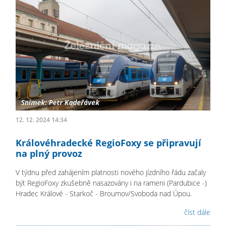
12. 12. 2024 14:34
Královéhradecké RegioFoxy se připravují
na plný provoz
V týdnu před zahájením platnosti nového jízdního řádu začaly
být RegioFoxy zkušebně nasazovány i na rameni (Pardubice -)
Hradec Králové - Starkoč - Broumov/Svoboda nad Úpou.
číst dále