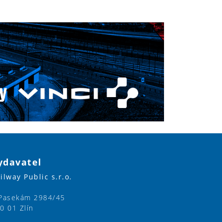
ydavatel
ilway Public s.r.o.
Pasekám 2984/45
0 01 Zlín