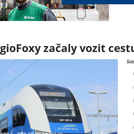
gioFoxy začaly vozit cestu
Ští