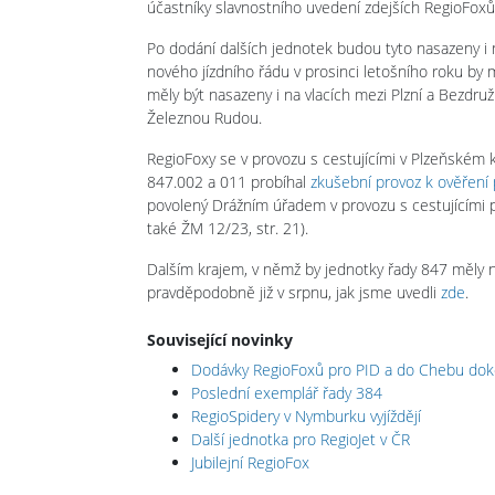
účastníky slavnostního uvedení zdejších RegioFoxů
Po dodání dalších jednotek budou tyto nasazeny i n
nového jízdního řádu v prosinci letošního roku b
měly být nasazeny i na vlacích mezi Plzní a Bezdruž
Železnou Rudou.
RegioFoxy se v provozu s cestujícími v Plzeňském kr
847.002 a 011 probíhal
zkušební provoz k ověření
povolený Drážním úřadem v provozu s cestujícími p
také ŽM 12/23, str. 21).
Dalším krajem, v němž by jednotky řady 847 měly n
pravděpodobně již v srpnu, jak jsme uvedli
zde
.
Související novinky
Dodávky RegioFoxů pro PID a do Chebu do
Poslední exemplář řady 384
RegioSpidery v Nymburku vyjíždějí
Další jednotka pro RegioJet v ČR
Jubilejní RegioFox