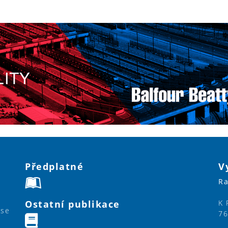
Předplatné
V
Ra
Ostatní publikace
K 
ase
76