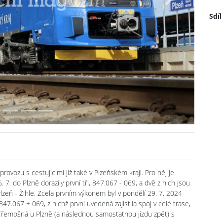
Next
Sdí
ovozu s cestujícími již také v Plzeňském kraji. Pro něj je
7. do Plzně dorazily první tři, 847.067 - 069, a dvě z nich jsou
lzeň - Žihle. Zcela prvním výkonem byl v pondělí 29. 7. 2024
47.067 + 069, z nichž první uvedená zajistila spoj v celé trase,
- Třemošná u Plzně (a následnou samostatnou jízdu zpět) s