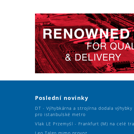
Poslední novinky
DT - Výhybkárna a strojírna dodala výhybky
pro istanbulské metro
Vlak LE Przemyśl - Frankfurt (M) na celé tr
Leo Talgo mimo provoz