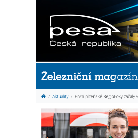
Aktuality
První plzeňské RegioFoxy začaly vo