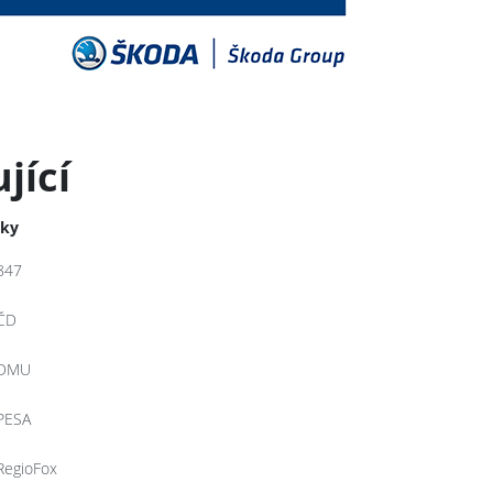
jící
tky
847
ČD
DMU
PESA
RegioFox