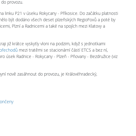
 do provozu.
a linku P21 v úseku Rokycany - Příkosice. Do začátku platnosti
y mělo být dodáno všech deset plzeňských RegioFoxů a poté by
icemi, Plzní a Radnicemi a také na spojích mezi Klatovy a
aji již krátce vyskytly vloni na podzim, když s jednotkami
 přechodů
mezi tratěmi se stacionární částí ETCS a bez ní,
ro úsek Radnice - Rokycany - Plzeň - Pňovany - Bezdružice (viz
yní nově zasáhnout do provozu, je Královéhradecký,
končeny