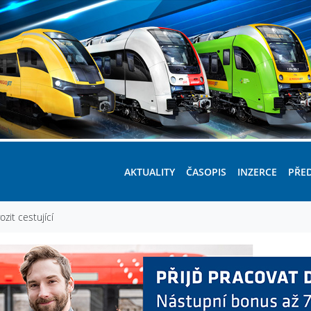
AKTUALITY
ČASOPIS
INZERCE
PŘE
zit cestující