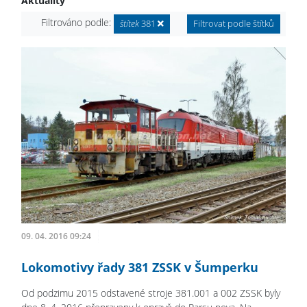
Aktuality
Filtrováno podle:
štítek
381
Filtrovat podle štítků
09. 04. 2016 09:24
Lokomotivy řady 381 ZSSK v Šumperku
Od podzimu 2015 odstavené stroje 381.001 a 002 ZSSK byly