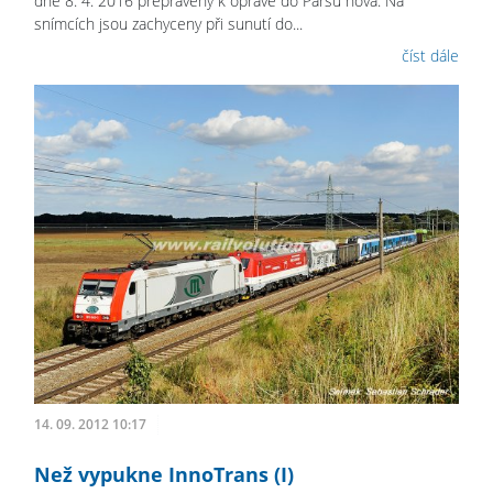
dne 8. 4. 2016 přepraveny k opravě do Parsu nova. Na
snímcích jsou zachyceny při sunutí do...
číst dále
14. 09. 2012 10:17
Než vypukne InnoTrans (I)