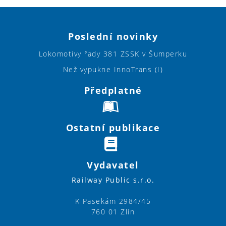
Poslední novinky
Lokomotivy řady 381 ZSSK v Šumperku
Než vypukne InnoTrans (I)
Předplatné
Ostatní publikace
Vydavatel
Railway Public s.r.o.
K Pasekám 2984/45
760 01 Zlín