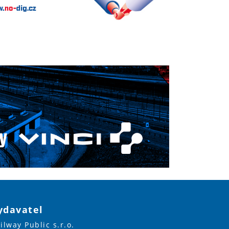
ydavatel
ilway Public s.r.o.