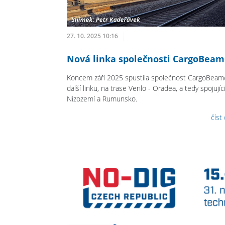
27. 10. 2025 10:16
Nová linka společnosti CargoBeam
Koncem září 2025 spustila společnost CargoBeam
další linku, na trase Venlo - Oradea, a tedy spojujíc
Nizozemí a Rumunsko.
číst