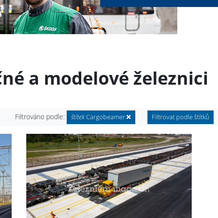
čné a modelové železnici
Filtrováno podle:
štítek
Cargobeamer
Filtrovat podle štítků