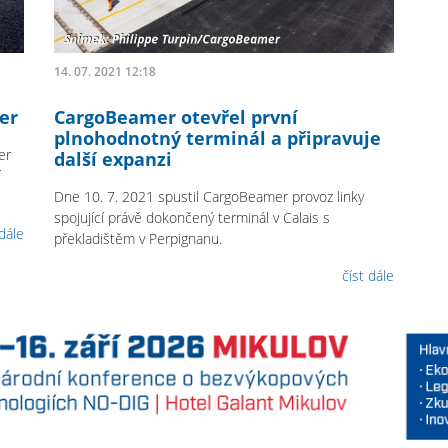
14. 07. 2021 12:18
er
CargoBeamer otevřel první
plnohodnotný terminál a připravuje
er
další expanzi
í
Dne 10. 7. 2021 spustil CargoBeamer provoz linky
spojující právě dokončený terminál v Calais s
 dále
překladištěm v Perpignanu.
číst dále