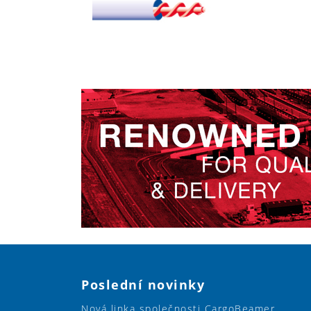
Poslední novinky
Nová linka společnosti CargoBeamer