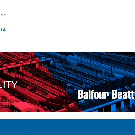
a v
 dále