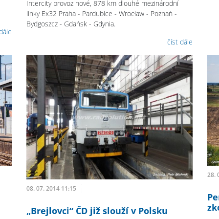
Intercity provoz nové, 878 km dlouhé mezinárodní
linky Ex32 Praha - Pardubice - Wrocław - Poznań -
Bydgoszcz - Gdańsk - Gdynia.
 dále
číst dále
28. 
08. 07. 2014 11:15
Pe
zk
„Brejlovci“ ČD již slouží v Polsku