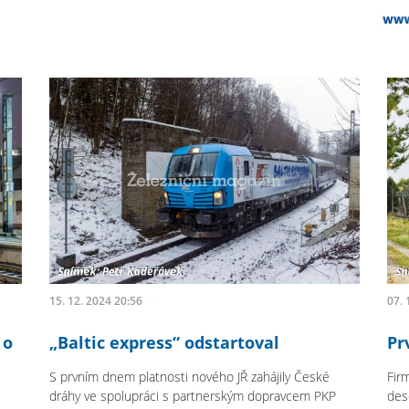
15. 12. 2024 20:56
07. 
 o
„Baltic express“ odstartoval
Pr
S prvním dnem platnosti nového JŘ zahájily České
Fir
dráhy ve spolupráci s partnerským dopravcem PKP
des