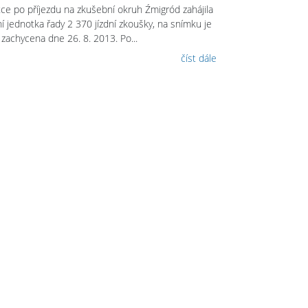
tce po příjezdu na zkušební okruh Źmigród zahájila
ní jednotka řady 2 370 jízdní zkoušky, na snímku je
 zachycena dne 26. 8. 2013. Po...
číst dále