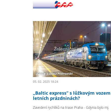
05. 02. 2025 18:24
„Baltic express“ s lůžkovým vozem
letních prázdninách?
Zavedení rychlíků na trase Praha - Gdynia bylo mj.