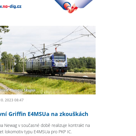
10. 2023 08:47
vní Griffin E4MSUa na zkouškách
ma Newag v současné době realizuje kontrakt na
et lokomotiv typu E4MSUa pro PKP IC.