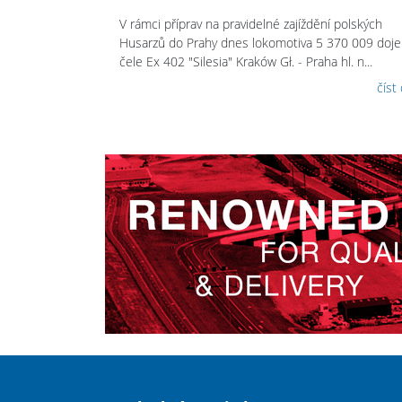
V rámci příprav na pravidelné zajíždění polských
Husarzů do Prahy dnes lokomotiva 5 370 009 dojel
čele Ex 402 "Silesia" Kraków Gł. - Praha hl. n...
číst