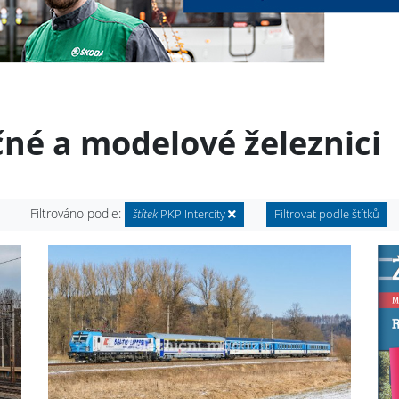
čné a modelové železnici
Filtrováno podle:
štítek
PKP Intercity
Filtrovat podle štítků