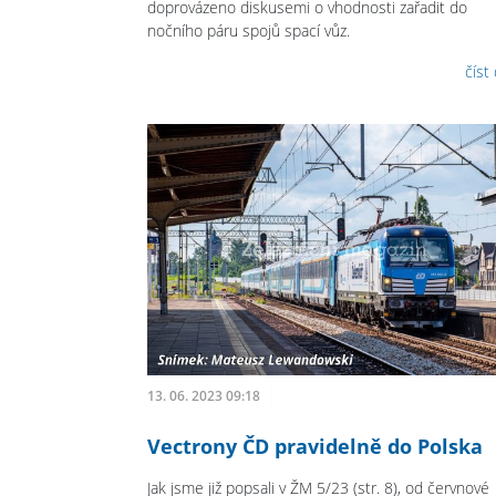
doprovázeno diskusemi o vhodnosti zařadit do
nočního páru spojů spací vůz.
číst
13. 06. 2023 09:18
Vectrony ČD pravidelně do Polska
Jak jsme již popsali v ŽM 5/23 (str. 8), od červnové