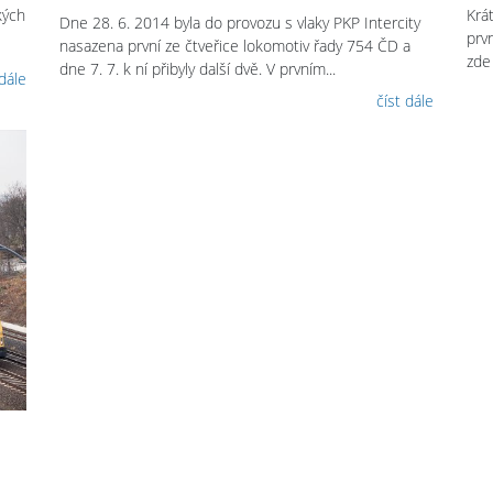
kých
Krá
Dne 28. 6. 2014 byla do provozu s vlaky PKP Intercity
prv
nasazena první ze čtveřice lokomotiv řady 754 ČD a
zde
dne 7. 7. k ní přibyly další dvě. V prvním...
 dále
číst dále