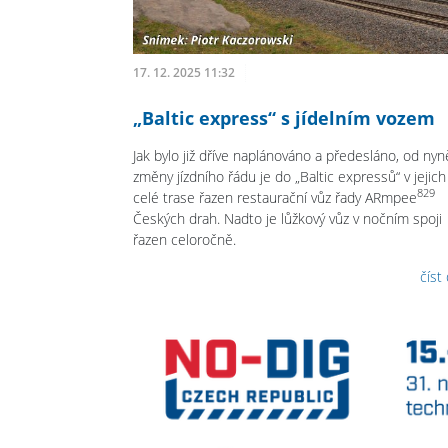
17. 12. 2025 11:32
„Baltic express“ s jídelním vozem
Jak bylo již dříve naplánováno a předesláno, od nyně
změny jízdního řádu je do „Baltic expressů“ v jejich
829
celé trase řazen restaurační vůz řady ARmpee
Českých drah. Nadto je lůžkový vůz v nočním spoji
řazen celoročně.
číst