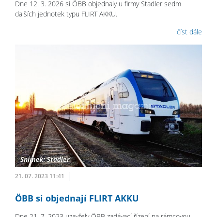
Dne 12. 3. 2026 si ÖBB objednaly u firmy Stadler sedm
dalších jednotek typu FLIRT AKKU.
číst dále
21. 07. 2023 11:41
ÖBB si objednají FLIRT AKKU
Dne 21. 7. 2023 uzavřely ÖBB zadávací řízení na rámcovou