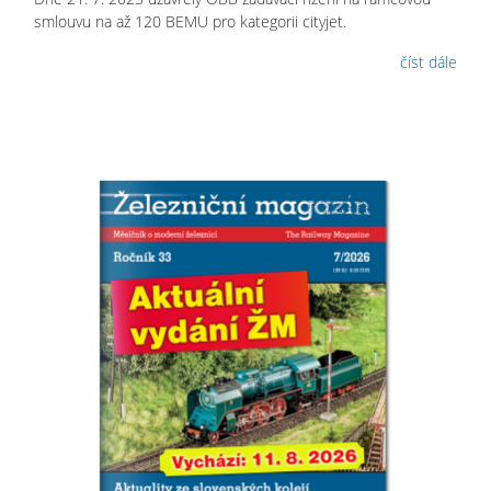
smlouvu na až 120 BEMU pro kategorii cityjet.
číst dále