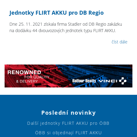
Jednotky FLIRT AKKU pro DB Regio
Dne 25. 11. 2021 získala firma Stadler od DB Regio zakázku
na dodávku 44 dvouvozových jednotek typu FLIRT AKKU.
číst dále
Poslední novinky
Další jednotky FLIRT AKKU pro ÖBB
ÖBB si objednají FLIRT AKKU