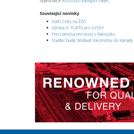
objednávce
KISSů pro kategorii railjet
.
Související novinky
Další Civity na ŽZO
Výroba IC FLIRTů pro GYSEV
Frecciarossa pro testy v Rakousku
Stadler bude dodávat lokomotivy do Kanady