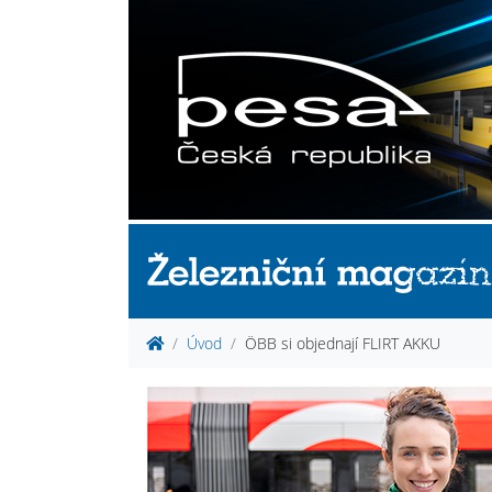
Úvod
ÖBB si objednají FLIRT AKKU