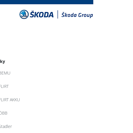
tky
BEMU
FLIRT
FLIRT AKKU
ÖBB
Stadler