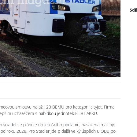
Sdí
ámcovou smlouvu na až 120 BEMU pro kategorii cityjet. Firma
jlepším uchazečem s nabídkou jednotek FLIRT AKKU.
h vozidel se plánuje do letošního podzimu, nasazena mají být
d roku 2028. Pro Stadler jde o další velký úspěch u ÖBB po