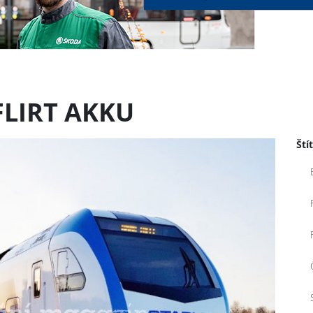
 FLIRT AKKU
Ští