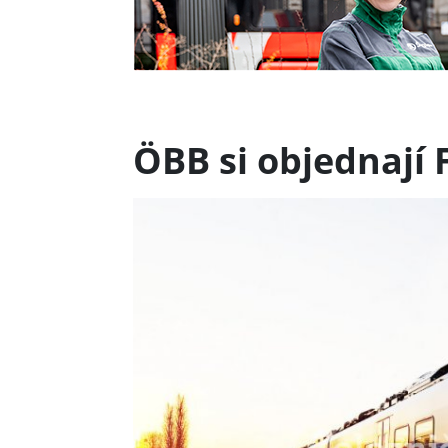
ÖBB si objednají