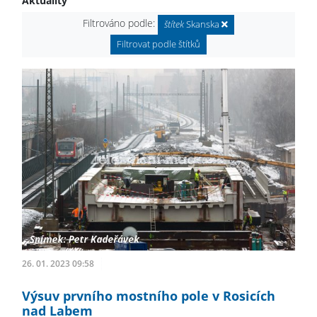
Aktuality
Filtrováno podle:
štítek
Skanska
Filtrovat podle štítků
26. 01. 2023 09:58
Výsuv prvního mostního pole v Rosicích
nad Labem