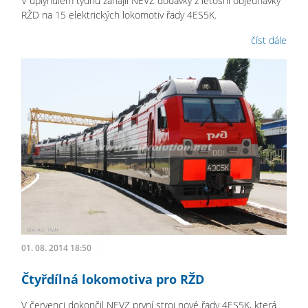
V uplynulém týdnu zahájil NEVZ dodávky z letošní objednávky
RŽD na 15 elektrických lokomotiv řady 4ES5K.
číst dále
01. 08. 2014 18:50
Čtyřdílná lokomotiva pro RŽD
V červenci dokončil NEVZ první stroj nové řady 4ES5K, která