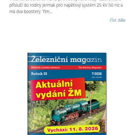
přísluší do rodiny Jermak pro napěťový systém 25 kV 50 Hz a
má dva boostery. Tím...
číst dále