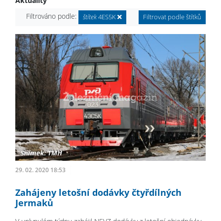
Aktuality
Filtrováno podle:
štítek
4ES5K
Filtrovat podle štítků
29. 02. 2020 18:53
Zahájeny letošní dodávky čtyřdílných
Jermaků