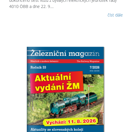
dokončeno šest vozů z bývalých elektrických jednotek řady
4010 ÖBB a dne 22. 9....
číst dále