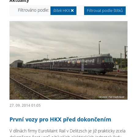
Aktuality
Filtrováno podle:
štítek
HKX
Filtrovat podle štítků
27. 09. 2014 01:05
První vozy pro HKX před dokončením
V dílnách firmy EuroMaint Rail v Delitzsch je již prakticky zcela