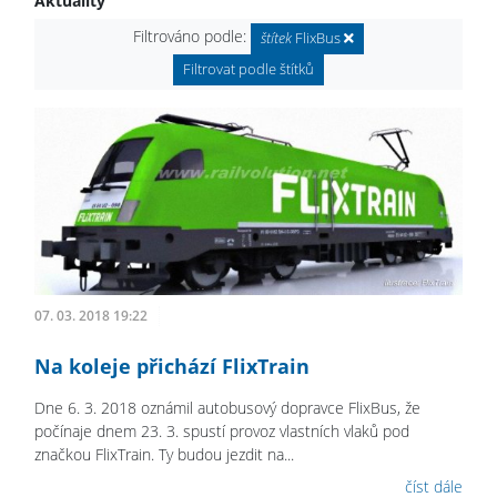
Aktuality
Filtrováno podle:
štítek
FlixBus
Filtrovat podle štítků
07. 03. 2018 19:22
Na koleje přichází FlixTrain
Dne 6. 3. 2018 oznámil autobusový dopravce FlixBus, že
počínaje dnem 23. 3. spustí provoz vlastních vlaků pod
značkou FlixTrain. Ty budou jezdit na...
číst dále