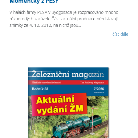
Momentky z PESY
V halách firmy PESA v Bydgoszczi je rozpracováno mnoho
různorodých zakázek. Část aktuální produkce představují
snímky ze 4. 12. 2012, na nichž jsou...
číst dále