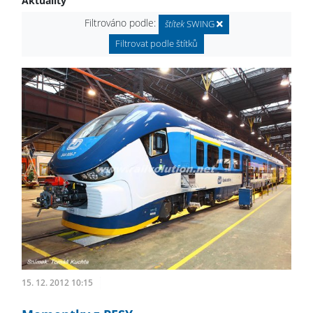
Aktuality
Filtrováno podle:
štítek
SWING
Filtrovat podle štítků
15. 12. 2012 10:15