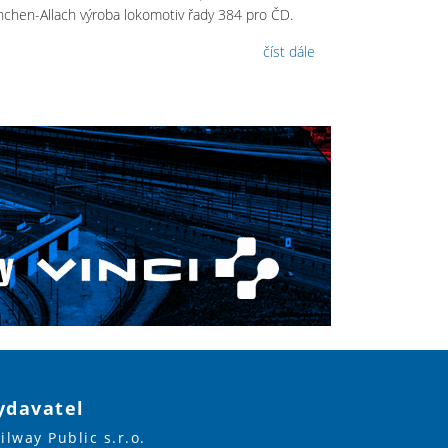
chen-Allach výroba lokomotiv řady 384 pro ČD.
číst dále
ydavatel
ilway Public s.r.o.