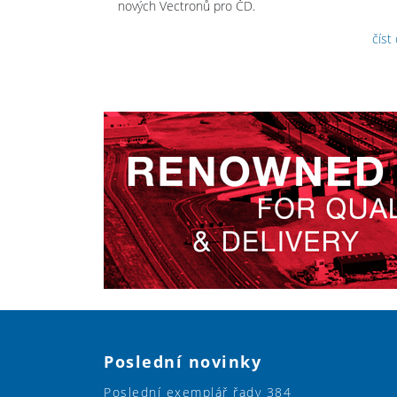
nových Vectronů pro ČD.
číst
Poslední novinky
Poslední exemplář řady 384