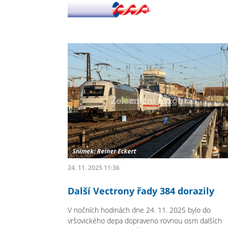
24. 11. 2025 11:36
Další Vectrony řady 384 dorazily
V nočních hodinách dne 24. 11. 2025 bylo do
vršovického depa dopraveno rovnou osm dalších