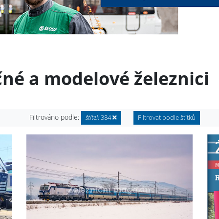
čné a modelové železnici
Filtrováno podle:
štítek
384
Filtrovat podle štítků