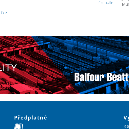
číst dále
Mün
 dále
Předplatné
V
Ra