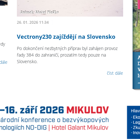
26. 01. 2026 11:34
Vectrony230 zajíždějí na Slovensko
edy
Po dokončení nezbytných příprav byl zahájen provoz
řady 384 do zahraničí, prozatím tedy pouze na
Slovensko.
 dále
číst dále