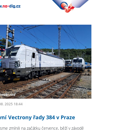
08. 2025 18:44
vní Vectrony řady 384 v Praze
 jsme zmínili na začátku července, běží v závodě