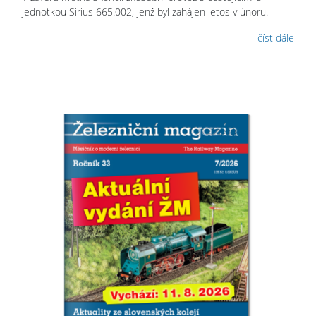
jednotkou Sirius 665.002, jenž byl zahájen letos v únoru.
číst dále