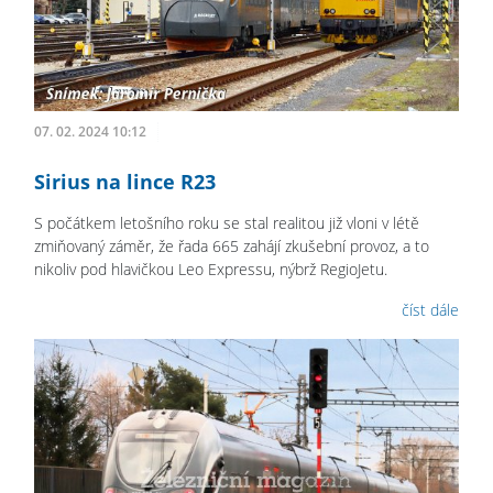
07. 02. 2024 10:12
Sirius na lince R23
S počátkem letošního roku se stal realitou již vloni v létě
zmiňovaný záměr, že řada 665 zahájí zkušební provoz, a to
nikoliv pod hlavičkou Leo Expressu, nýbrž RegioJetu.
číst dále