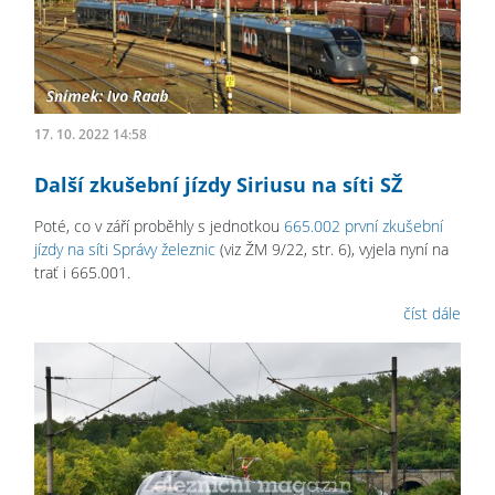
17. 10. 2022 14:58
Další zkušební jízdy Siriusu na síti SŽ
Poté, co v září proběhly s jednotkou
665.002 první zkušební
jízdy na síti Správy železnic
(viz ŽM 9/22, str. 6), vyjela nyní na
trať i 665.001.
číst dále