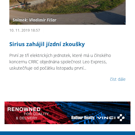
10. 11. 2019 18:57
Sirius zahájil jízdní zkoušky
První ze tří elektrických jednotek, které má u čínského
koncernu CRRC objednána společnost Leo Express,
uskutečňuje od počátku listopadu první...
číst dále