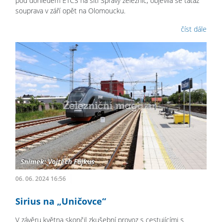
pod dohledem ETCS na síti Správy železnic, objevila se tatáž
souprava v září opět na Olomoucku.
číst dále
06. 06. 2024 16:56
Sirius na „Uničovce“
V závěru května skončil zkušební provoz s cestujícími s