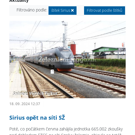
Aktuality
Filtrováno podle:
štítek
Sirius
Filtrovat podle štítků
18. 09. 2024 12:37
Sirius opět na síti SŽ
Poté, co počátkem června zahájila jednotka 665.002 zkoušky