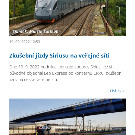
19. 09. 2022 12:53
Zkušební jízdy Siriusu na veřejné síti
Dne 19. 9. 2022 podnikla jedna ze souprav Sirius, jež si
původně objednal Leo Express od koncernu CRRC, zkušební
jízdy na české veřejné síti.
číst dále