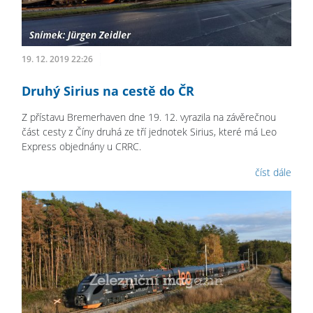
19. 12. 2019 22:26
Druhý Sirius na cestě do ČR
Z přístavu Bremerhaven dne 19. 12. vyrazila na závěrečnou
část cesty z Číny druhá ze tří jednotek Sirius, které má Leo
Express objednány u CRRC.
číst dále