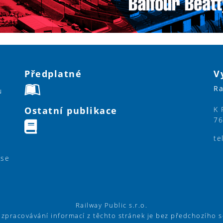
Předplatné
V
Ra
u
Ostatní publikace
K 
76
te
ase
Railway Public s.r.o.
í zpracovávání informací z těchto stránek je bez předchozího 