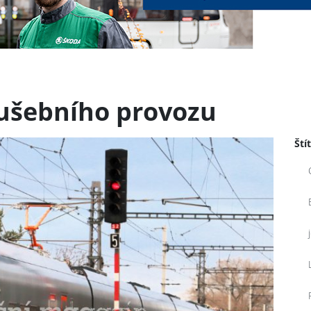
kušebního provozu
Ští