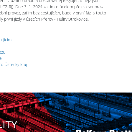
ní Drážního úřadu a obstarává jej RegioJet, u nějž jsou
í CZ-RJ). Dne 3. 1. 2024 za tímto účelem přejela souprava
ní provoz, zatím bez cestujících, bude v první fázi s touto
 první jízdy v úsecích Přerov - Hulín/Otrokovice.
ujícími
ozu
e
ro Ústecký kraj