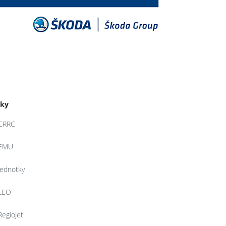
tky
CRRC
EMU
jednotky
LEO
RegioJet