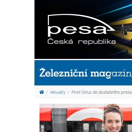
Aktuality
První Sirius do zkušebního provo