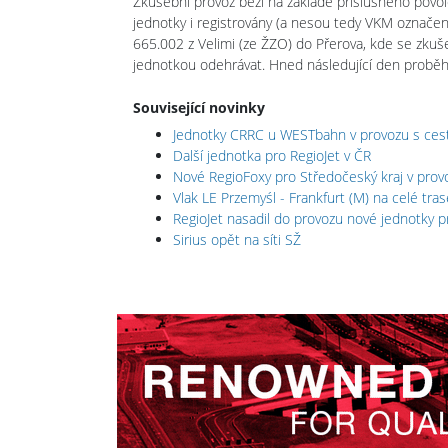
Zkušební provoz běží na základě příslušného povole
jednotky i registrovány (a nesou tedy VKM označen
665.002 z Velimi (ze ŽZO) do Přerova, kde se zkušeb
jednotkou odehrávat. Hned následující den proběhly
Související novinky
Jednotky CRRC u WESTbahn v provozu s cest
Další jednotka pro RegioJet v ČR
Nové RegioFoxy pro Středočeský kraj v prov
Vlak LE Przemyśl - Frankfurt (M) na celé tras
RegioJet nasadil do provozu nové jednotky p
Sirius opět na síti SŽ