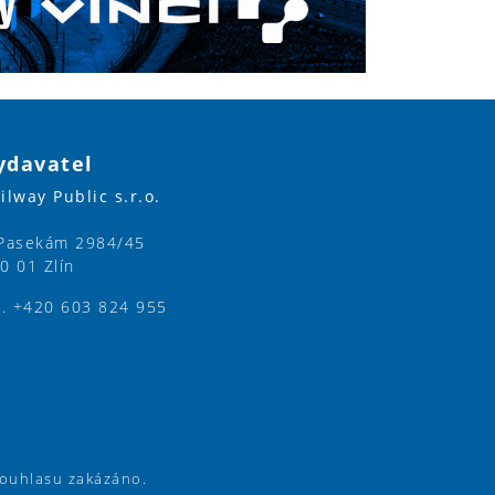
ydavatel
ilway Public s.r.o.
Pasekám 2984/45
0 01 Zlín
l. +420 603 824 955
souhlasu zakázáno.