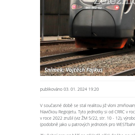
publikováno 03. 01. 2024 19:20
V současné době se stal realitou již vloni zmiňov
hlavičkou RegioJetu. Tyto jednotky si od CRRC v r
v roce 2022 zrušil (viz ŽM 5/22, str. 10 - 12), výr
(podobně jako u patrových jednotek pro WESTbahn