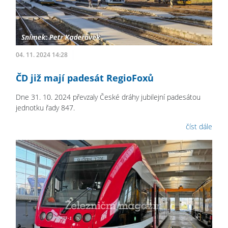
04. 11. 2024 14:28
ČD již mají padesát RegioFoxů
Dne 31. 10. 2024 převzaly České dráhy jubilejní padesátou
jednotku řady 847.
číst dále