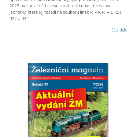
2025 na společné tiskové konferenci nové třízdrojové
jednotky, které RJ nasadí na souboru linek R14A, R14B, R21,
R22 a R24.
číst dále