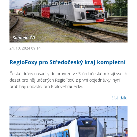
24. 10. 2024 09:14
RegioFoxy pro Středočeský kraj kompletní
České dráhy nasadily do provozu ve Středočeském kraji všech
deset pro něj určených RegioFoxů z první objednávky, nyní
probíhají dodávky pro Královéhradecký.
číst dále