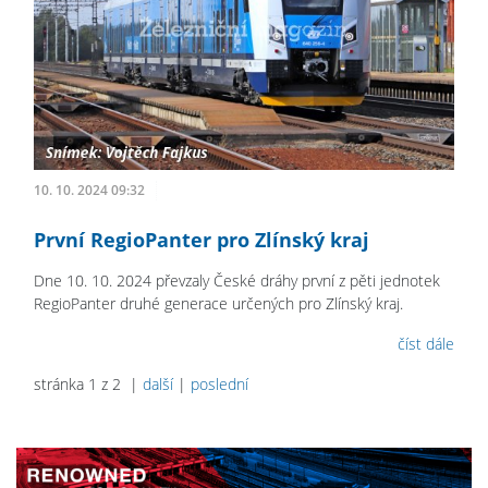
10. 10. 2024 09:32
První RegioPanter pro Zlínský kraj
Dne 10. 10. 2024 převzaly České dráhy první z pěti jednotek
RegioPanter druhé generace určených pro Zlínský kraj.
číst dále
stránka 1 z 2 |
další
|
poslední