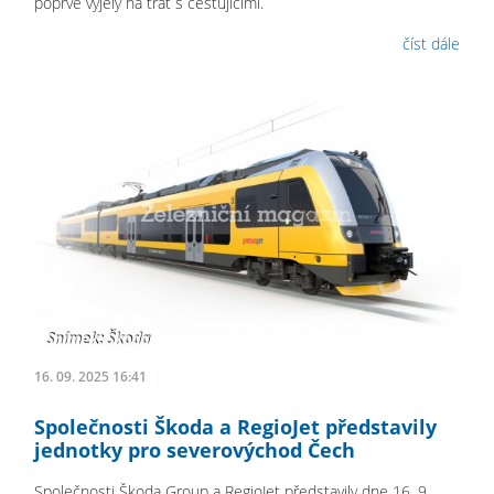
poprvé vyjely na trať s cestujícími.
číst dále
16. 09. 2025 16:41
Společnosti Škoda a RegioJet představily
jednotky pro severovýchod Čech
Společnosti Škoda Group a RegioJet představily dne 16. 9.