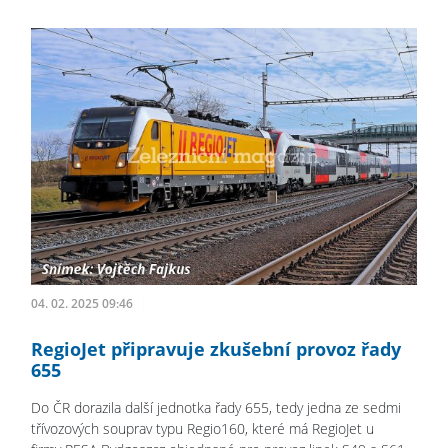
04. 02. 2025 09:46
RegioJet připravuje zkušební provoz řady
655
Do ČR dorazila další jednotka řady 655, tedy jedna ze sedmi
třívozových souprav typu Regio160, které má RegioJet u