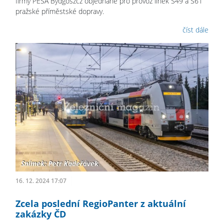
firmy PESA Bydgoszcz objednané pro provoz linek S49 a S61
pražské příměstské dopravy.
číst dále
16. 12. 2024 17:07
Zcela poslední RegioPanter z aktuální
zakázky ČD