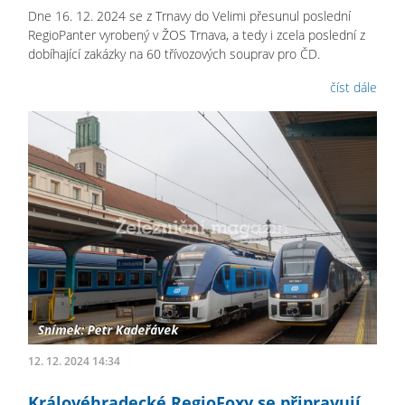
Dne 16. 12. 2024 se z Trnavy do Velimi přesunul poslední
RegioPanter vyrobený v ŽOS Trnava, a tedy i zcela poslední z
dobíhající zakázky na 60 třívozových souprav pro ČD.
číst dále
12. 12. 2024 14:34
Královéhradecké RegioFoxy se připravují