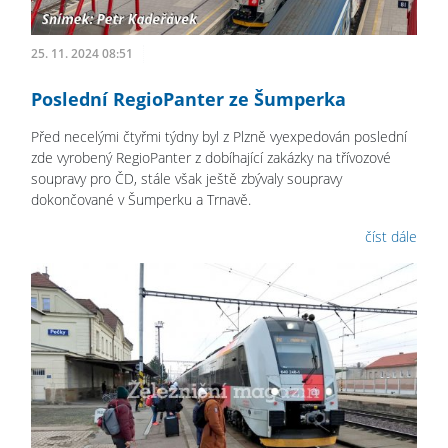
25. 11. 2024 08:51
Poslední RegioPanter ze Šumperka
Před necelými čtyřmi týdny byl z Plzně vyexpedován poslední
zde vyrobený RegioPanter z dobíhající zakázky na třívozové
soupravy pro ČD, stále však ještě zbývaly soupravy
dokončované v Šumperku a Trnavě.
číst dále