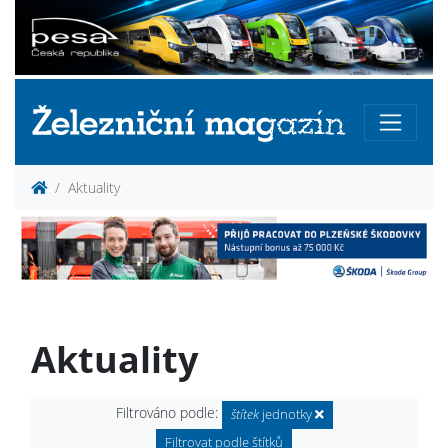
Aktuality
Aktuality
Filtrováno podle:
štítek
jednotky
Filtrovat podle štítků