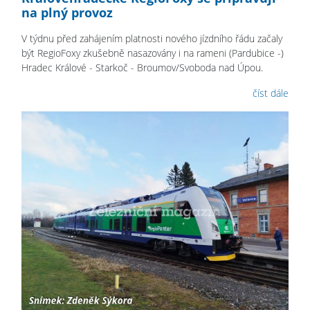
na plný provoz
V týdnu před zahájením platnosti nového jízdního řádu začaly
být RegioFoxy zkušebně nasazovány i na rameni (Pardubice -)
Hradec Králové - Starkoč - Broumov/Svoboda nad Úpou.
číst dále