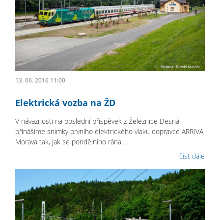
13. 06. 2016 11:00
Elektrická vozba na ŽD
V návaznosti na poslední příspěvek z Železnice Desná
přinášíme snímky prvního elektrického vlaku dopravce ARRIVA
Morava tak, jak se pondělního rána...
číst dále