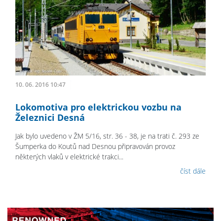
10. 06. 2016 10:47
Lokomotiva pro elektrickou vozbu na
Železnici Desná
Jak bylo uvedeno v ŽM 5/16, str. 36 - 38, je na trati č. 293 ze
Šumperka do Koutů nad Desnou připravován provoz
některých vlaků v elektrické trakci...
číst dále