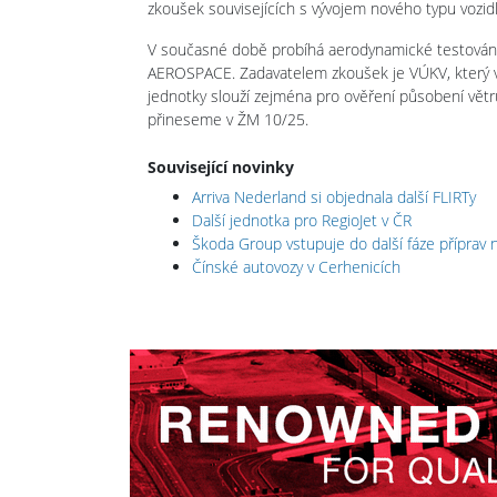
zkoušek souvisejících s vývojem nového typu vozidl
V současné době probíhá aerodynamické testován
AEROSPACE. Zadavatelem zkoušek je VÚKV, který vy
jednotky slouží zejména pro ověření působení větru
přineseme v ŽM 10/25.
Související novinky
Arriva Nederland si objednala další FLIRTy
Další jednotka pro RegioJet v ČR
Škoda Group vstupuje do další fáze příprav n
Čínské autovozy v Cerhenicích