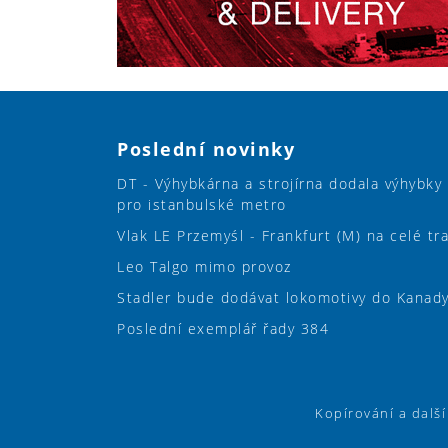
Poslední novinky
DT - Výhybkárna a strojírna dodala výhybky
pro istanbulské metro
Vlak LE Przemyśl - Frankfurt (M) na celé tr
Leo Talgo mimo provoz
Stadler bude dodávat lokomotivy do Kanad
Poslední exemplář řady 384
Kopírování a dalš