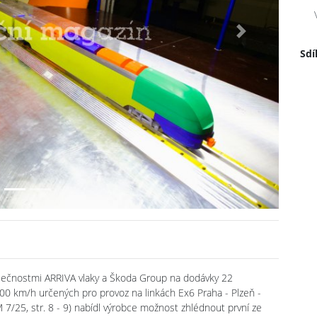
Next
Sdí
lečnostmi ARRIVA vlaky a Škoda Group na dodávky 22
00 km/h určených pro provoz na linkách Ex6 Praha - Plzeň -
 7/25, str. 8 - 9) nabídl výrobce možnost zhlédnout první ze