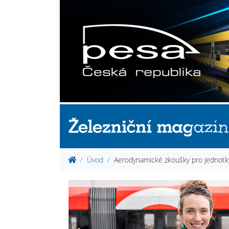
Úvod
Aerodynamické zkoušky pro jednotky