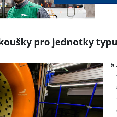
oušky pro jednotky typu
Ští