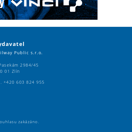
ydavatel
ilway Public s.r.o.
Pasekám 2984/45
0 01 Zlín
l. +420 603 824 955
souhlasu zakázáno.