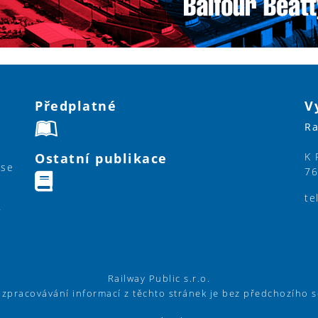
Předplatné
V
Ra
Ostatní publikace
K 
ase
76
te
y
Railway Public s.r.o.
í zpracovávání informací z těchto stránek je bez předchozího 