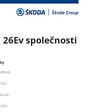
 26Ev společnosti
tky
ARRIVA
EMU
Škoda
VÚKV