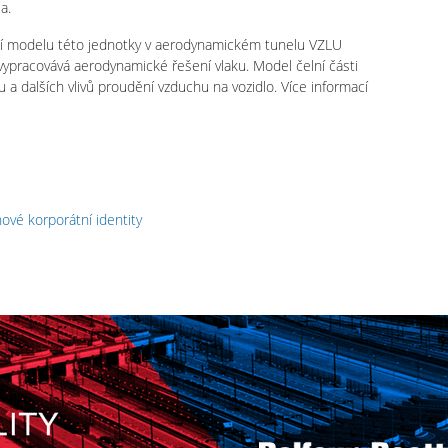
a.
í modelu této jednotky v aerodynamickém tunelu VZLU
pracovává aerodynamické řešení vlaku. Model čelní části
 a dalších vlivů proudění vzduchu na vozidlo. Více informací
ové korporátní identity