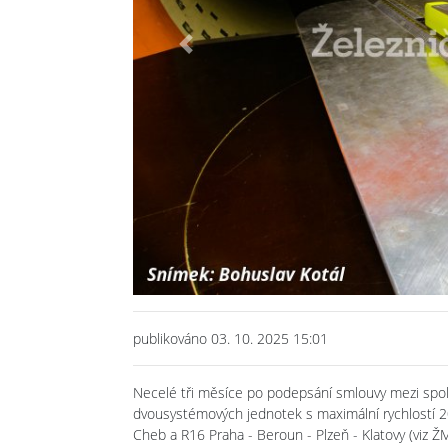
Previous
publikováno 03. 10. 2025 15:01
Necelé tři měsíce po podepsání smlouvy mezi spo
dvousystémových jednotek s maximální rychlostí 2
Cheb a R16 Praha - Beroun - Plzeň - Klatovy (viz ŽM