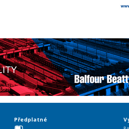
Předplatné
V
Ra