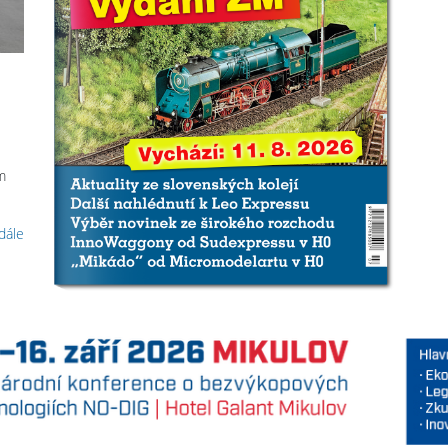
m
 dále