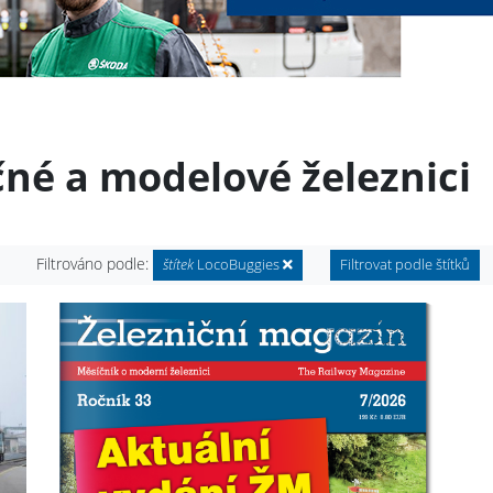
čné a modelové železnici
Filtrováno podle:
štítek
LocoBuggies
Filtrovat podle štítků