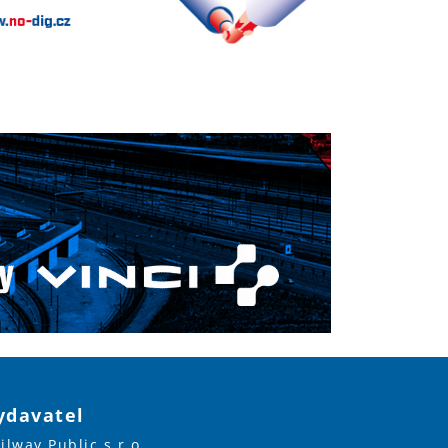
ydavatel
ilway Public s.r.o.