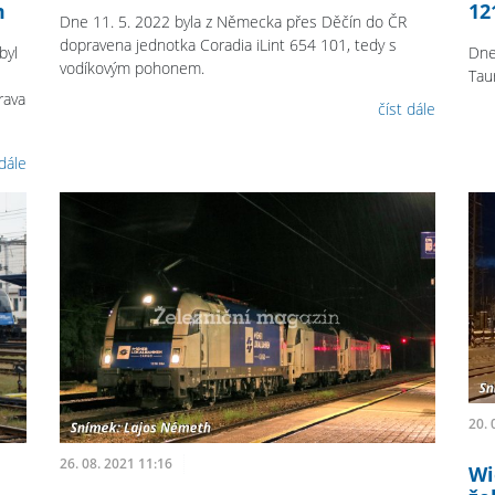
m
12
Dne 11. 5. 2022 byla z Německa přes Děčín do ČR
dopravena jednotka Coradia iLint 654 101, tedy s
byl
Dne
vodíkovým pohonem.
Tau
rava
číst dále
 dále
20. 
26. 08. 2021 11:16
Wi