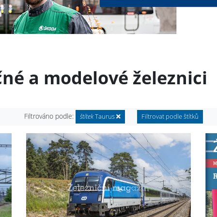
čné a modelové železnici
Filtrováno podle:
štítek
Taurus
Filtrovat podle štítků