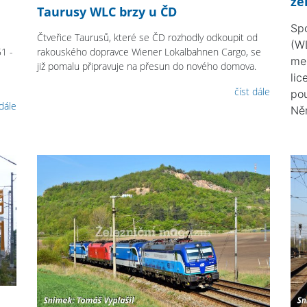
že
Taurusy WLC brzy u ČD
Sp
Čtveřice Taurusů, které se ČD rozhodly odkoupit od
(W
1 -
rakouského dopravce Wiener Lokalbahnen Cargo, se
me
již pomalu připravuje na přesun do nového domova.
lic
číst dále
po
 dále
Ně