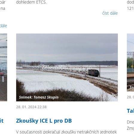
pár
dohledem ETCS.
dod
 na
121
číst dále
 dále
28. 
28. 01. 2024 22:38
Ta
it
Zkoušky ICE L pro DB
Dne
Żmi
V současnosti pokračují zkoušky netrakčních jednotek