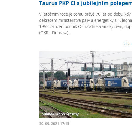
Taurus PKP CI s jubilejním polepe
V letošním roce je tomu právě 70 let od doby, kdy 
dekretem ministerstva paliv a energetiky z 1. ledna
1952 založen podnik Ostravskokarvinský revír, dop
(OKR - Doprava).
číst
30. 09. 2021 17:15