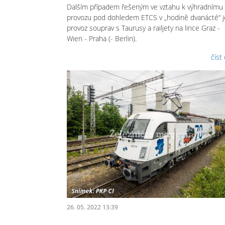
Dalším případem řešeným ve vztahu k výhradnímu
provozu pod dohledem ETCS v „hodině dvanácté“ j
provoz souprav s Taurusy a railjety na lince Graz -
Wien - Praha (- Berlin).
číst
26. 05. 2022 13:39