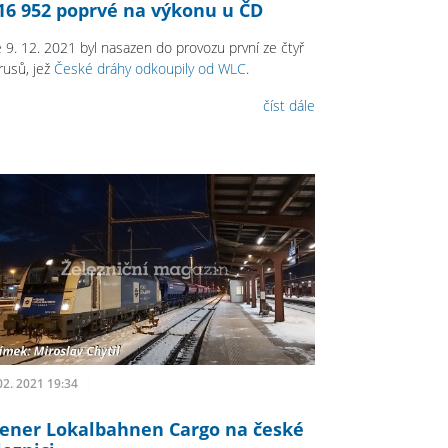
16 952 poprvé na výkonu u ČD
 9. 12. 2021 byl nasazen do provozu první ze čtyř
rusů, jež
České dráhy odkoupily od WLC
.
číst dále
02. 2021 19:34
ener Lokalbahnen Cargo na české