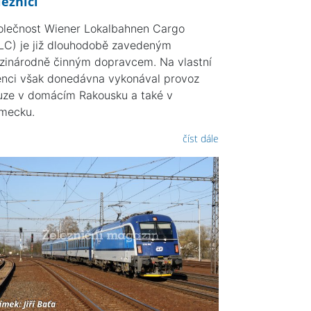
leznici
olečnost Wiener Lokalbahnen Cargo
LC) je již dlouhodobě zavedeným
zinárodně činným dopravcem. Na vlastní
enci však donedávna vykonával provoz
uze v domácím Rakousku a také v
mecku.
číst dále