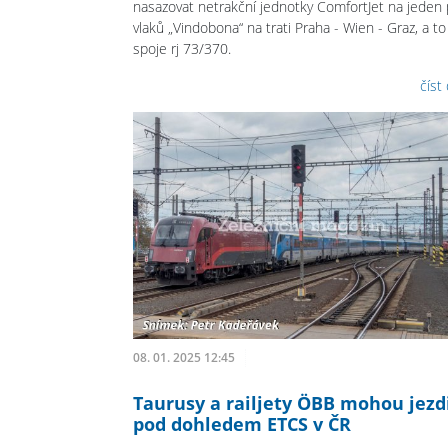
nasazovat netrakční jednotky ComfortJet na jeden 
vlaků „Vindobona“ na trati Praha - Wien - Graz, a to
spoje rj 73/370.
číst
08. 01. 2025 12:45
Taurusy a railjety ÖBB mohou jezd
pod dohledem ETCS v ČR