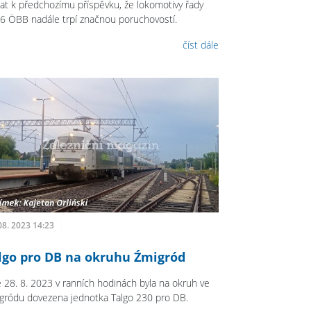
at k předchozímu příspěvku, že lokomotivy řady
6 ÖBB nadále trpí značnou poruchovostí.
číst dále
08. 2023 14:23
lgo pro DB na okruhu Źmigród
 28. 8. 2023 v ranních hodinách byla na okruh ve
gródu dovezena jednotka Talgo 230 pro DB.