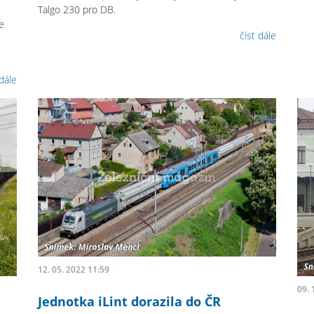
Talgo 230 pro DB.
e
číst dále
 dále
12. 05. 2022 11:59
09. 
Jednotka iLint dorazila do ČR