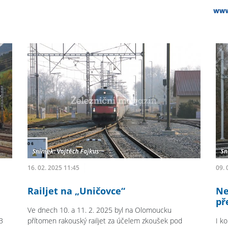
16. 02. 2025 11:45
09. 
Railjet na „Uničovce“
Ne
př
Ve dnech 10. a 11. 2. 2025 byl na Olomoucku
B
přítomen rakouský railjet za účelem zkoušek pod
I ko