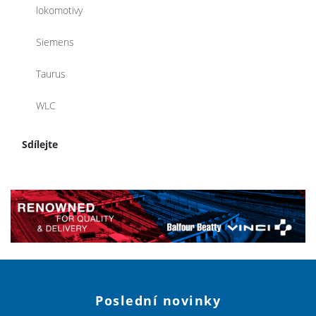
lokomotivy
Siemens
Taurus
WLC
Sdílejte
Poslední novinky