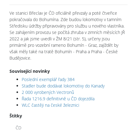
Ve stanici Břeclav je ČD oficiálně převzaly a poté čtveřice
pokračovala do Bohumína. Zde budou lokomotivy v tamním
Středisku údržby připravovány pro službu u nového vlastníka.
Se zahájením provozu se počítá zhruba v zimních měsících JŘ
2022 a jak jsme uvedli v ŽM 8/21 (str. 5), určeny jsou
primárně pro vozební rameno Bohumín - Graz, zajíždět by
však měly také na tratě Bohumín - Praha a Praha - České
Budějovice.
Související novinky
Poslední exemplář řady 384
Stadler bude dodávat lokomotivy do Kanady
2 000 vyrobených Vectronů
Řada 1216.9 definitivně u ČD dojezdila
WLC častěji na české železnici
Štítky
ČD