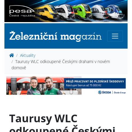
Aktuality
Taurusy WLC odkoupené Českými drahami v novém
domově
Taurusy WLC
odkoupené Českými