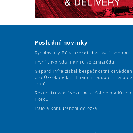
Poslední novinky
Rychlovlaky Bělyj krečet dostávají podobu
První „hybryda“ PKP IC ve Żmigródu
Gepard Infra získal bezpečnostní osvědčen
pro Úzkokolejku i finanční podporu na opra
tratě
Rekonstrukce úseku mezi Kolínem a Kutno
Horou
Italo a konkurenční doložka