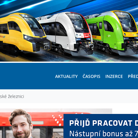
AKTUALITY
ČASOPIS
INZERCE
PŘE
ké železnici