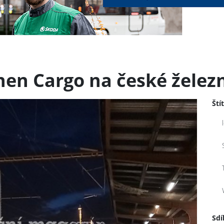
en Cargo na české železn
Ští
Sdí