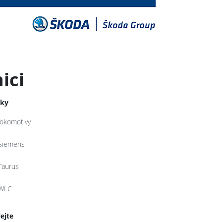
ici
tky
lokomotivy
Siemens
Taurus
WLC
lejte