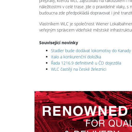
přepravy, kterou WLC zajišťovalo na rakouském i ně
náležitostmi v celé trase. Jde o pravidelné vlaky, s
budoucna zde předpokládá dopravovat i jiné tran
Vlastníkem WLC je společnost Wiener Lokalbahnen
veřejným správcem vídeňské městské infrastruktur
Související novinky
Stadler bude dodávat lokomotivy do Kanady
Italo a konkurenční doložka
Řada 1216.9 definitivně u ČD dojezdila
WLC častěji na české železnici