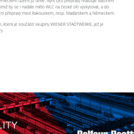
meckém území již dříve. Nyní tyto přepravy realizuje vlastními
 nimiž by se i nadále mělo WLC na české síti vyskytovat, a do
zitní přepravy mezi Rakouskem, resp. Maďarskem a Německem.
, která je součástí skupiny WIENER STADTWERKE, jež je
y.