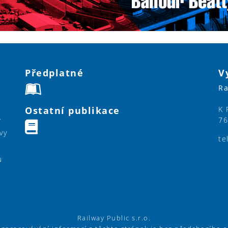
Předplatné
V
Ra
Ostatní publikace
K 
76
í
vy
te
u
Railway Public s.r.o.