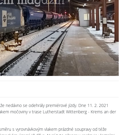
akže nedávno se odehrály premiérové jízdy. Dne 11. 2. 2021
vlakem močoviny v trase Lutherstadt Wittenberg - Krems an der
m směru s vyrovnávkovým vlakem prázdné soupravy od téže