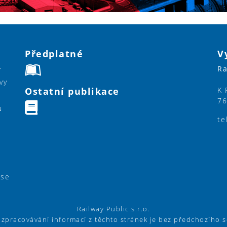
Předplatné
V
Ra
í
vy
Ostatní publikace
K 
76
u
te
ase
Railway Public s.r.o.
í zpracovávání informací z těchto stránek je bez předchozího 