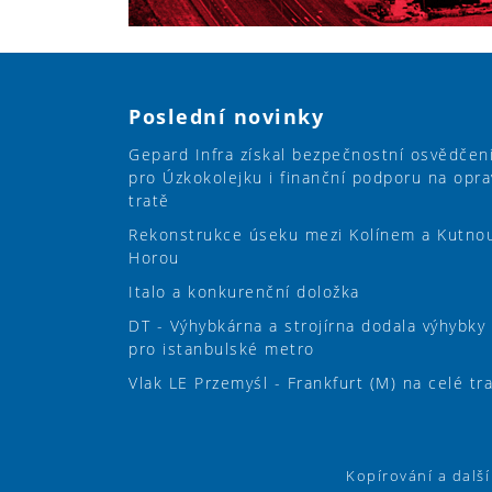
Poslední novinky
Gepard Infra získal bezpečnostní osvědčen
pro Úzkokolejku i finanční podporu na opra
tratě
Rekonstrukce úseku mezi Kolínem a Kutno
Horou
Italo a konkurenční doložka
DT - Výhybkárna a strojírna dodala výhybky
pro istanbulské metro
Vlak LE Przemyśl - Frankfurt (M) na celé tr
Kopírování a dalš