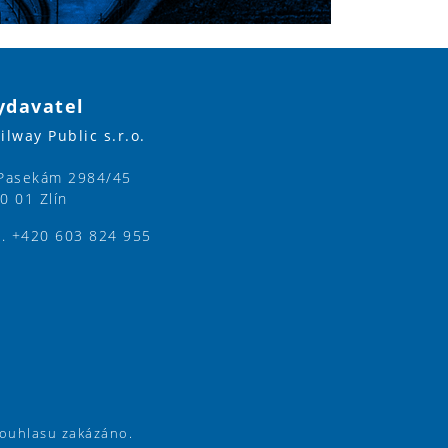
ydavatel
ilway Public s.r.o.
Pasekám 2984/45
0 01 Zlín
l. +420 603 824 955
souhlasu zakázáno.