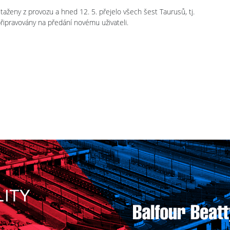
staženy z provozu a hned 12. 5. přejelo všech šest Taurusů, tj.
řipravovány na předání novému uživateli.