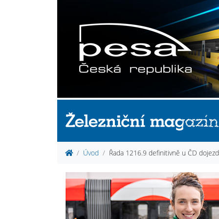
Úvod
Řada 1216.9 definitivně u ČD dojezd