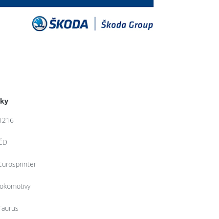
tky
1216
ČD
Eurosprinter
lokomotivy
Taurus