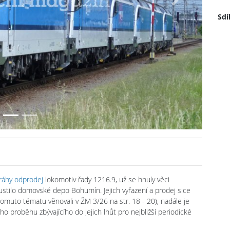
Next
Sdí
dráhy odprodej
lokomotiv řady 1216.9, už se hnuly věci
stilo domovské depo Bohumín. Jejich vyřazení a prodej sice
omuto tématu věnovali v ŽM 3/26 na str. 18 - 20), nadále je
ho proběhu zbývajícího do jejich lhůt pro nejbližší periodické