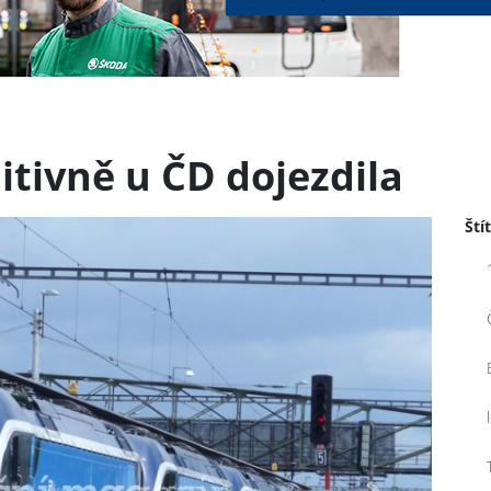
itivně u ČD dojezdila
Ští