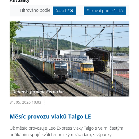
Aktuality
Filtrováno podle:
štítek
LE
Filtrovat podle štítků
31. 05. 2026 10:03
Měsíc provozu vlaků Talgo LE
Už měsíc provozuje Leo Express vlaky Talgo s velmi častým
odříkáním spojů kvůli technickým závadám, s výpadky