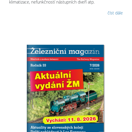
klimatizace, nefunkčností nástupních dveří atp.
číst dále