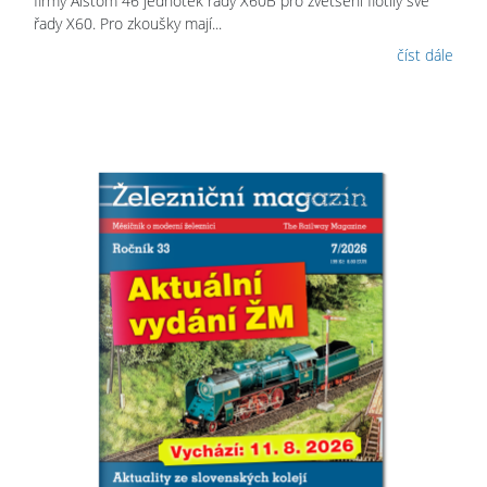
firmy Alstom 46 jednotek řady X60B pro zvětšení flotily své
řady X60. Pro zkoušky mají...
číst dále