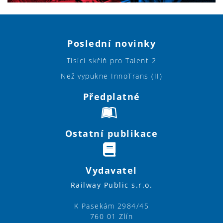
Poslední novinky
Tisící skříň pro Talent 2
Než vypukne InnoTrans (II)
Předplatné
Ostatní publikace
Vydavatel
Railway Public s.r.o.
K Pasekám 2984/45
760 01 Zlín