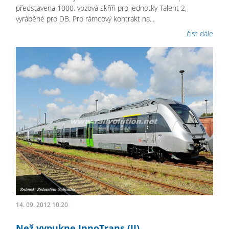
představena 1000. vozová skříň pro jednotky Talent 2,
vyráběné pro DB. Pro rámcový kontrakt na...
číst dále
14. 09. 2012 10:20
Než vypukne InnoTrans (II)