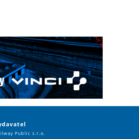
ydavatel
ilway Public s.r.o.