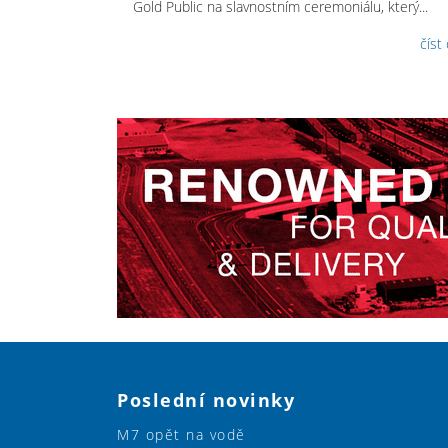
Gold Public na slavnostním ceremoniálu, který...
číst
Poslední novinky
M7 opět na vodě