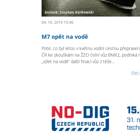
04. 10. 2019 15:40
M7 opět na vodě
Poté, co byl letos v květnu vodní cestou přeprave
ČR ke zkouškám na ŽZO čelní vůz BMX2, podniká n
„výlet na vodě“ další hnací vůz z téže...
číst