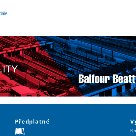
 dále
Předplatné
V
Ra