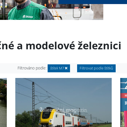
čné a modelové železnici
Filtrováno podle:
štítek
M7
Filtrovat podle štítků