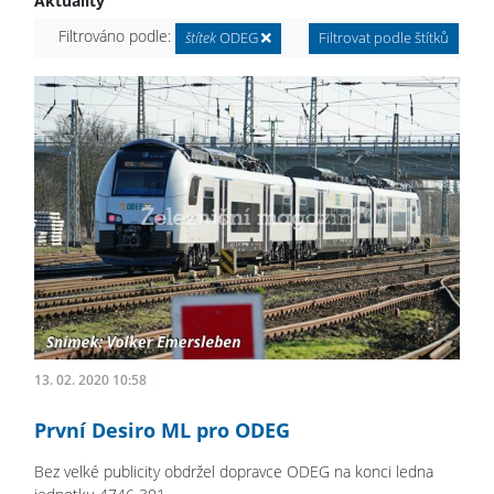
Aktuality
Filtrováno podle:
štítek
ODEG
Filtrovat podle štítků
13. 02. 2020 10:58
První Desiro ML pro ODEG
Bez velké publicity obdržel dopravce ODEG na konci ledna