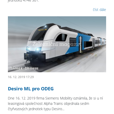
jednotku 4746 301.
číst dále
16. 12. 2019 17:29
Desiro ML pro ODEG
Dne 16. 12. 2019 firma Siemens Mobility oznámila, že si u ní
leasingová společnost Alpha Trains objednala sedm
čtyřvozových jednotek typu Desiro...