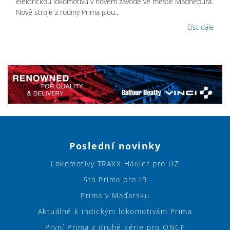
elektrickou lokomotivu v novém závodě ve městě Madhepura.
Nové stroje z rodiny Prima jsou...
číst dále
Poslední novinky
Lokomotivy TRAXX Hauler pro UZ
Stá Prima pro IR
Prima v Maďarsku
Aktuálně k indickým lokomotivám Prima
První Prima z druhé série pro ONCF