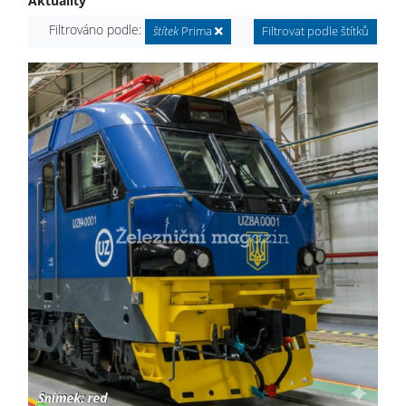
Aktuality
Filtrováno podle:
štítek
Prima
Filtrovat podle štítků