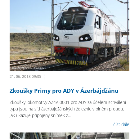
21. 06. 2018 09:35
Zkoušky Primy pro ADY v Ázerbájdžánu
Zkoušky lokomotivy AZ4A 0001 pro ADY za účelem schválení
typu jsou na síti ázerbájdžánských železnic v plném proudu,
jak ukazuje připojený snímek z...
číst dále