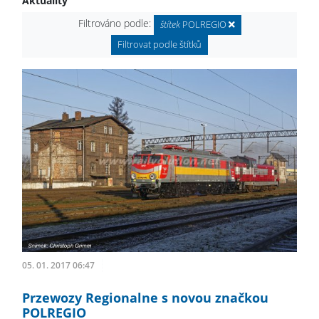
Aktuality
Filtrováno podle:
štítek
POLREGIO
Filtrovat podle štítků
05. 01. 2017 06:47
Przewozy Regionalne s novou značkou
POLREGIO