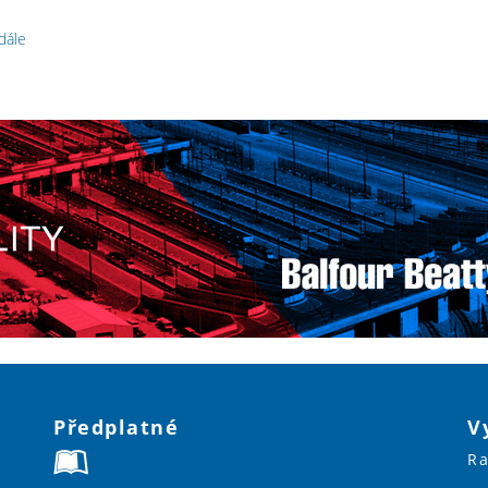
 dále
Předplatné
V
Ra