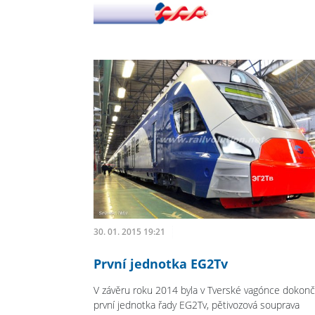
30. 01. 2015 19:21
První jednotka EG2Tv
V závěru roku 2014 byla v Tverské vagónce dokon
první jednotka řady EG2Tv, pětivozová souprava