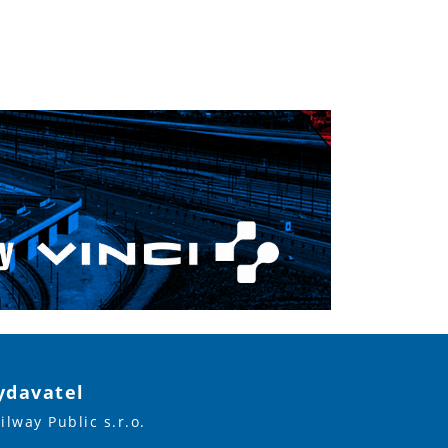
ydavatel
ilway Public s.r.o.