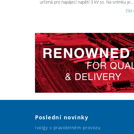
určená pro napájecí napětí 3 kV ss. Na snímku je...
číst
Poslední novinky
Ivolgy v pravidelném provozu