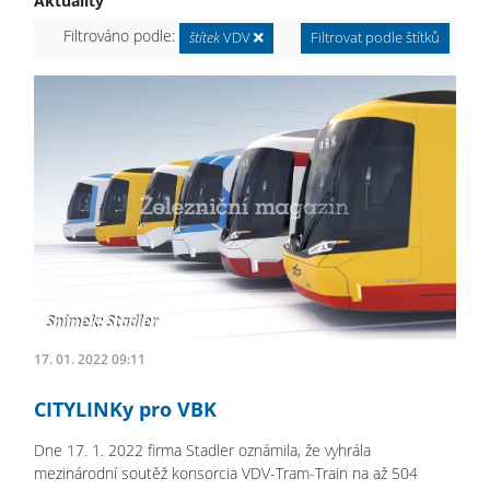
Aktuality
Filtrováno podle:
štítek
VDV
Filtrovat podle štítků
17. 01. 2022 09:11
CITYLINKy pro VBK
Dne 17. 1. 2022 firma Stadler oznámila, že vyhrála
mezinárodní soutěž konsorcia VDV-Tram-Train na až 504