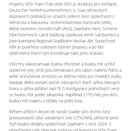
Projektu VDV-Tram-Train (kde VDV je zkratkou pro Verband
Deutscher Verkehrsunternehmen, tj. Svaz německých
dopravních podniků) se účastní celkem šest společností z
Německa a Rakouska: Verkehrsbetriebe Karlsruhe (VBK),
Albtal-Verkehrs-Gesellschaft (AVG), Saarbahn Netz, Schiene
Oberösterreich, Land Salzburg (spolková země Salcbursko) a
Zweckverband Regional-Stadtbahn Neckar-Alb. Společnost
VBK je pověřena celkovým řízením projektu a po fázi
výběrového řízení nyní koordinuje také jeho realizaci.
Všechny vlakotramvaje budou třívozové a budou mít určité
společné rysy, jimiž jsou klimatizace pro salon i kabinu řidiče a
velké víceúčelové prostory se dvěma místy pro invalidní vozíky.
Naopak délka vozidel, počet nástupních dveří, výška nástupní
hrany a výška spřáhel nad TK či konfigurace jednotlivých verzí
se budou lišit podle zákazníka. Například CITYLINKy pro AVG
budou mít toaletu a držáky na jízdní kola.
Během příštích deseti let vyrobí Stadler pro těchto šest
provozovatelů výše uvedených 246 CITYLINKů, přičemž první
čtyři budou dodány společnosti Saarbahn v roce 2024. S
připočtením celé rámcové smlouvy od konsorcia VDV-Tram-