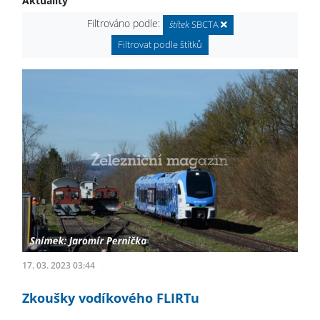
Aktuality
Filtrováno podle:
štítek
SBCTA
Filtrovat podle štítků
17. 03. 2023 03:44
Zkoušky vodíkového FLIRTu