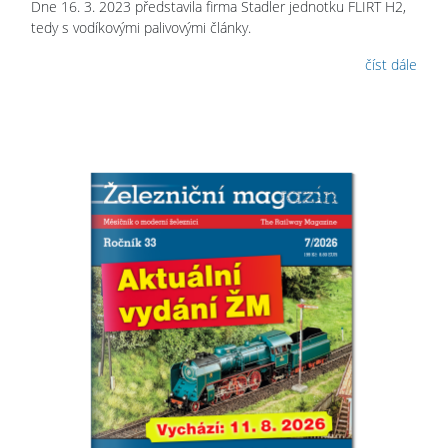
Dne 16. 3. 2023 představila firma Stadler jednotku FLIRT H2,
tedy s vodíkovými palivovými články.
číst dále