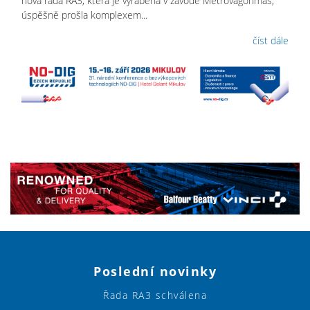
nová řada RA3, která je vyráběna v závodě Metrovagonmaš,
úspěšně prošla komplexem...
číst dále
Poslední novinky
Řada RA3 schválena