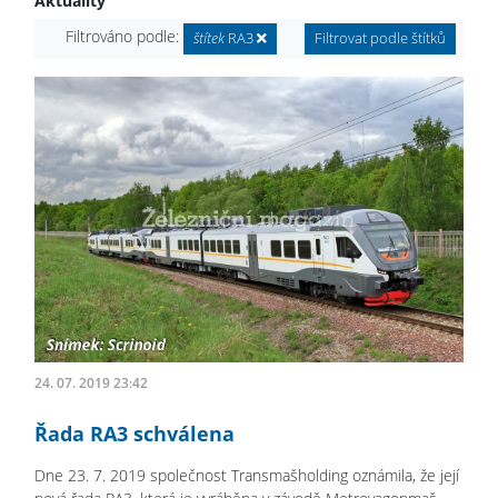
Aktuality
Filtrováno podle:
štítek
RA3
Filtrovat podle štítků
24. 07. 2019 23:42
Řada RA3 schválena
Dne 23. 7. 2019 společnost Transmašholding oznámila, že její